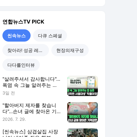
연합뉴스TV
PICK
씬속뉴스
다큐 스페셜
찾아라! 성공 레시피
현장의재구성
다다를인터뷰
"살려주셔서 감사합니다"…
폭염 속 그늘 알려주는 앱
실존 [씬속뉴스]
3일 전
"할아버지 제자를 찾습니
다"…손녀 글에 찾아온 기
적같은 일 [씬속뉴스]
2026. 7. 29.
[씬속뉴스] 삼겹살집 사장