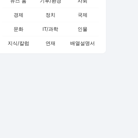
뉴스 홈
기후/환경
사회
경제
정치
국제
문화
IT/과학
인물
지식/칼럼
연재
배열설명서