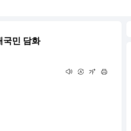
대국민 담화
음성으로 듣기
번역 설정
글씨크기 조절하기
인쇄하기