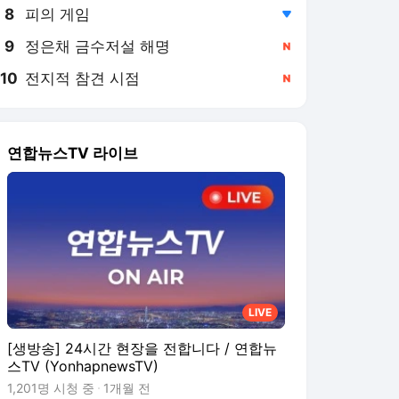
8
피의 게임
,하락
9
정은채 금수저설 해명
,신규
10
전지적 참견 시점
,신규
연합뉴스TV 라이브
LIVE
[생방송] 24시간 현장을 전합니다 / 연합뉴
스TV (YonhapnewsTV)
1,201명 시청 중
1개월 전