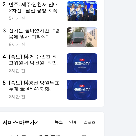
2
민주, 제주·인천서 전대
2차전…날선 공방 계속
5시간 전
3
전기는 돌아왔지만…"굉
음에 밤새 뒤척여"
8시간 전
4
[속보] 與 제주·인천 최
고위원서 박선원, 최민
희에 역전
2시간 전
5
[속보] 與경선 당원투표
누계 金 45.42%·鄭
44.56%…가중치 未반영
2시간 전
서비스 바로가기
뉴스
연예
스포츠