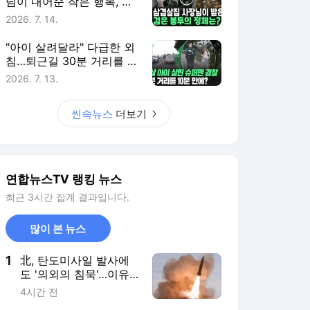
님이 내어준 작은 행복, 그
리고 감사와 화답
2026. 7. 14.
"아이 살려달라" 다급한 외
침…퇴근길 30분 거리를 단
10분 만에 뚫은 경찰 [씬속
2026. 7. 13.
뉴스]
씬속뉴스
더보기
연합뉴스TV 랭킹 뉴스
최근 3시간 집계 결과입니다.
많이 본 뉴스
1
北, 탄도미사일 발사에
도 '의외의 침묵'…이유
는?
4시간 전