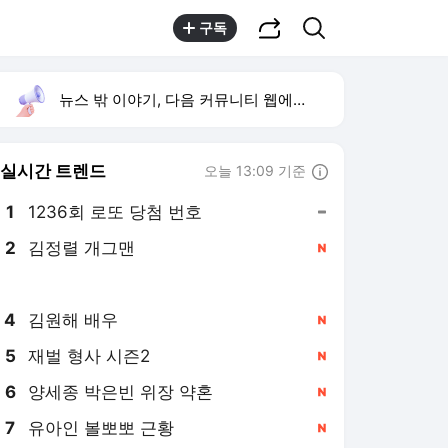
공유하기
검색
구독
뉴스 밖 이야기, 다음 커뮤니티 웹에서 보기
실시간 트렌드
오늘 13:09 기준
툴팁보기
1
1236회 로또 당첨 번호
,유지
2
김정렬 개그맨
,신규
3
박지민 아나운서
,하락
4
김원해 배우
,신규
5
재벌 형사 시즌2
,신규
6
양세종 박은빈 위장 약혼
,신규
7
유아인 볼뽀뽀 근황
,신규