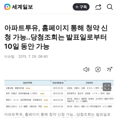
공유하기
통합검색
세계일보
구독
아파트투유, 홈페이지 통해 청약 신
청 가능..당첨조회는 발표일로부터
10일 동안 가능
이슈팀
2015. 7. 29. 08:40
음성으로 듣기
번역 설정
글씨크기 조절하기
이미지 크게 보기
아파트투유, 홈페이지 통해 청약 신청 가능...당첨조회는 발표일로