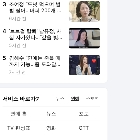
있다
3
조여정 “도넛 먹으며 벌
벌 떨어…버피 200개 벌
준다”
6시간 전
4
‘브브걸 탈퇴’ 남유정, 새
집 자가였다…“갚을 빚
많아, 안 되면 서커스라
5시간 전
도”
5
김혜수 “연애는 죽을 때
까지 가능…좀 도와달
라”
7시간 전
서비스 바로가기
뉴스
연예
스포츠
연예 홈
뉴스
포토
TV 편성표
영화
OTT