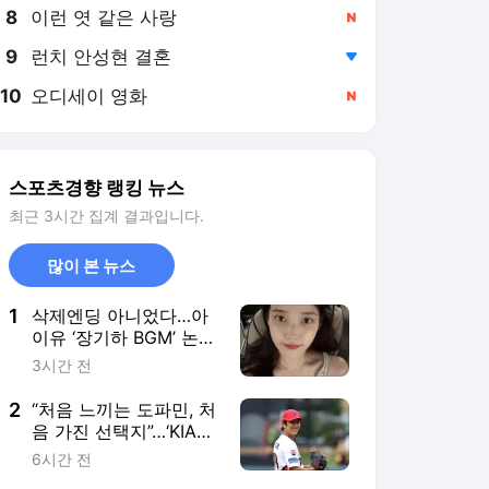
8
이런 엿 같은 사랑
,신규
9
런치 안성현 결혼
,하락
10
오디세이 영화
,신규
스포츠경향 랭킹 뉴스
최근 3시간 집계 결과입니다.
많이 본 뉴스
1
삭제엔딩 아니었다…아
이유 ‘장기하 BGM’ 논
란, 계정 혼동 빚은 촌극
3시간 전
2
“처음 느끼는 도파민, 처
음 가진 선택지”…‘KIA
불펜 투수 이의리’는 지
6시간 전
금 새로운 야구를 하고