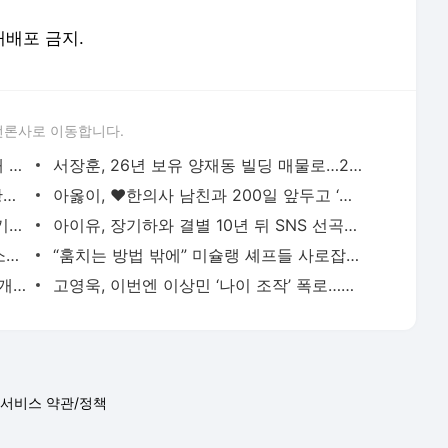
 재배포 금지.
언론사로 이동합니다.
블랙핑크 10주년 앞두고 YG 사옥 ‘골프채 난동’ 포착
서장훈, 26년 보유 양재동 빌딩 매물로…28억→450억 껑충
“임신 소식에 직접 전화…적당히 해라” 황정민 팬 B씨, 폭로자 A씨에 일갈
아옳이, ♥한의사 남친과 200일 앞두고 ‘프러포즈급’ 이벤트 공개
“SNS는 불편한 옷 같아” 수애, 4년 공백기의 진짜 이유는 ‘편성 불발’
아이유, 장기하와 결별 10년 뒤 SNS 선곡에…“♥윤가이 있는데 굳이?” 갑론을박
‘학폭논란’ 지수, 필리핀서 열일중…8억 소송 끝내고 필리핀서 함박웃음
“훔치는 방법 밖에” 미슐랭 셰프들 사로잡은 선재스님의 발효 장독대(어서와 한국은 처음이지
‘-9kg’ 랄랄, 다이어트 성공 후 수영복 공개 “빠른 시간에 돼지로…”
고영욱, 이번엔 이상민 ‘나이 조작’ 폭로…끊임없는 연예인 저격 ‘구설’
서비스 약관/정책