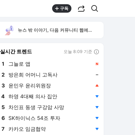
공유하기
검색
구독
뉴스 밖 이야기, 다음 커뮤니티 웹에서 보기
실시간 트렌드
오늘 8:09 기준
툴팁보기
1
그늘로 앱
,신규
2
방은희 어머니 고독사
,유지
3
윤민우 윤리위원장
,상승
4
하영 4대째 의사 집안
,하락
5
차인표 동생 구강암 사망
,하락
6
SK하이닉스 54조 투자
,하락
7
카카오 임금협약
,하락