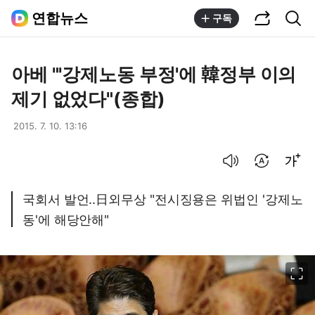
공유하기
통합검색
연합뉴스
구독
아베 "'강제노동 부정'에 韓정부 이의
제기 없었다"(종합)
2015. 7. 10. 13:16
음성으로 듣기
번역 설정
글씨크기 조절하기
국회서 발언..日외무상 "전시징용은 위법인 '강제노
동'에 해당안해"
이미지 크게 보기