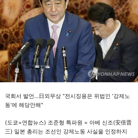
국회서 발언…日외무상 "전시징용은 위법인 '강제노
동'에 해당안해"
(도쿄=연합뉴스) 조준형 특파원 = 아베 신조(安倍晋
三) 일본 총리는 조선인 강제노동 사실을 인정하지