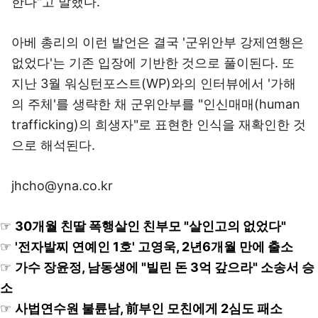
한다"고 말했다.
아베 총리의 이런 발언은 결국 '군위안부 강제연행은
없었다'는 기존 입장에 기반한 것으로 풀이된다. 또
지난 3월 워싱턴포스트(WP)와의 인터뷰에서 '가해
의 주체'를 생략한 채 군위안부를 "인신매매(human
trafficking)의 희생자"로 표현한 인식을 재확인한 것
으로 해석된다.
jhcho@yna.co.kr
☞
30개월 친딸 폭행살인 친부모 "살인고의 없었다"
☞
'전자발찌 연예인 1호' 고영욱, 2년6개월 만에 출소
☞
가수 장윤정, 남동생에 "빌린 돈 3억 갚으라" 소송서 승
소
☞
사법연수원 불륜남, 前부인 모친에게 2심도 패소