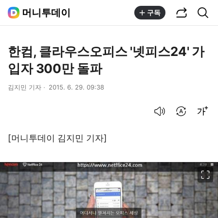
공유하기
통합검색
머니투데이
구독
한컴, 클라우스오피스 '넷피스24' 가
입자 300만 돌파
김지민 기자
2015. 6. 29. 09:38
음성으로 듣기
번역 설정
글씨크기 조절하기
[머니투데이 김지민 기자]
이미지 크게 보기