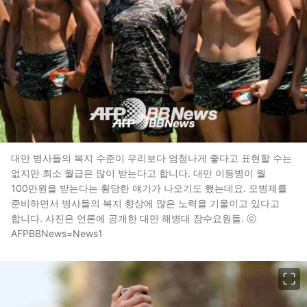
대만 병사들의 복지 수준이 우리보다 엄청나게 좋다고 표현할 수는
없지만 최소 월급은 많이 받는다고 합니다. 대만 이등병이 월
100만원을 받는다는 황당한 얘기가 나오기도 했는데요. 모병제를
준비하면서 병사들의 복지 향상에 많은 노력을 기울이고 있다고
합니다. 사진은 언론에 공개한 대만 해병대 잠수요원들. ⓒ
AFPBBNews=News1
이미지 크게 보기