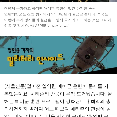
징병제 국가라고 하기엔 애매한 측면이 있긴 하지만 중국
인민해방군도 신입 병사에게 약 18만원의 월급을 줍니다. 중국도
이런데 우리 병사들의 월급을 모병제 국가와 비교하는 것은 의미가
없을 것 같네요. ⓒ AFPBBNews=News1
이미지 크게 보기
[서울신문]얼마전 열악한 예비군 훈련비 문제를 거
론했는데요. 네티즌의 반응이 무척 뜨거웠습니다. 올
해는 예비군 훈련 프로그램이 강화된데다 최악의 총
격사건까지 벌어져 어느 때보다 네티즌의 관심이 높
았는데요. 이번에는 더욱 민감한 문제로 ‘현역병 급