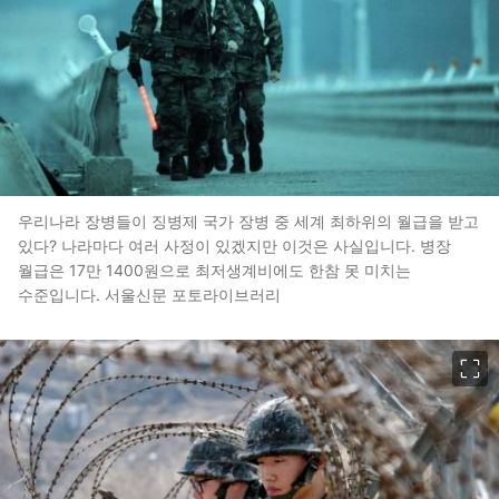
우리나라 장병들이 징병제 국가 장병 중 세계 최하위의 월급을 받고
있다? 나라마다 여러 사정이 있겠지만 이것은 사실입니다. 병장
월급은 17만 1400원으로 최저생계비에도 한참 못 미치는
수준입니다. 서울신문 포토라이브러리
이미지 크게 보기