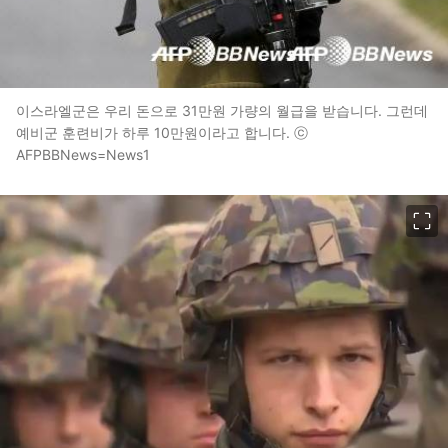
이스라엘군은 우리 돈으로 31만원 가량의 월급을 받습니다. 그런데
예비군 훈련비가 하루 10만원이라고 합니다. ⓒ
AFPBBNews=News1
이미지 크게 보기