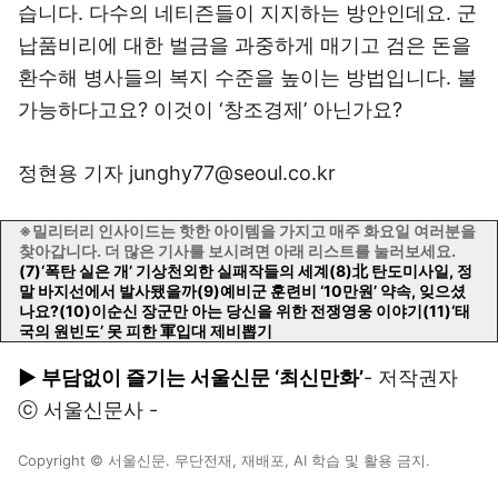
습니다. 다수의 네티즌들이 지지하는 방안인데요. 군
납품비리에 대한 벌금을 과중하게 매기고 검은 돈을
환수해 병사들의 복지 수준을 높이는 방법입니다. 불
가능하다고요? 이것이 ‘창조경제’ 아닌가요?
정현용 기자 junghy77@seoul.co.kr
※밀리터리 인사이드는 핫한 아이템을 가지고 매주 화요일 여러분을
찾아갑니다. 더 많은 기사를 보시려면 아래 리스트를 눌러보세요.
(7)‘폭탄 실은 개’ 기상천외한 실패작들의 세계
(8)北 탄도미사일, 정
말 바지선에서 발사됐을까
(9)예비군 훈련비 ‘10만원’ 약속, 잊으셨
나요?
(10)이순신 장군만 아는 당신을 위한 전쟁영웅 이야기
(11)‘태
국의 원빈도’ 못 피한 軍입대 제비뽑기
▶ 부담없이 즐기는 서울신문 ‘최신만화’
- 저작권자
ⓒ 서울신문사 -
Copyright © 서울신문. 무단전재, 재배포, AI 학습 및 활용 금지.