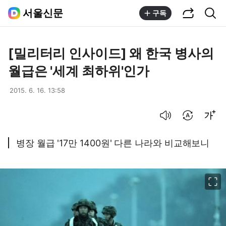
공유하기
통합검색
서울신문
구독
[밀리터리 인사이드] 왜 한국 병사의
월급은 '세계 최하위'인가
2015. 6. 16. 13:58
음성으로 듣기
번역 설정
글씨크기 조절하기
병장 월급 '17만 1400원' 다른 나라와 비교해보니
이미지 크게 보기