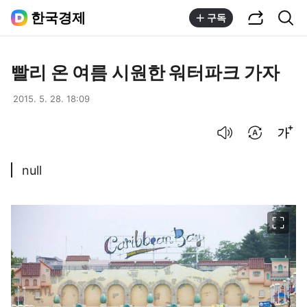
공유하기
통합검색
한국경제
구독
빨리 온 여름 시원한 워터파크 가자
2015. 5. 28. 18:09
음성으로 듣기
번역 설정
글씨크기 조절하기
null
이미지 크게 보기