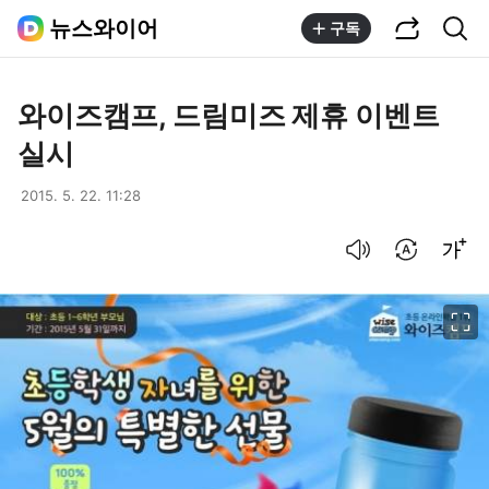
공유하기
통합검색
뉴스와이어
구독
와이즈캠프, 드림미즈 제휴 이벤트
실시
2015. 5. 22. 11:28
음성으로 듣기
번역 설정
글씨크기 조절하기
이미지 크게 보기