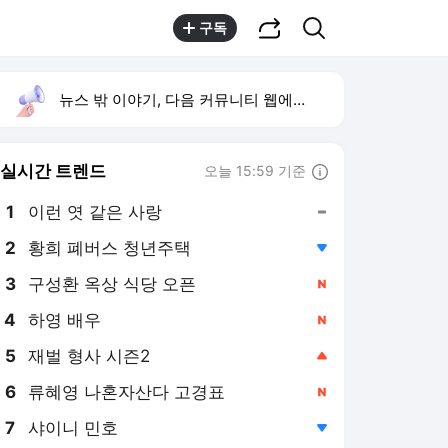
공유하기
검색
구독
뉴스 밖 이야기, 다음 커뮤니티 웹에서 보기
실시간 트렌드
오늘 15:59 기준
툴팁보기
1
이런 엿 같은 사랑
,유지
2
황희 폐버스 청년주택
,하락
3
구성환 옥상 식당 오픈
,신규
4
하영 배우
,신규
5
재벌 형사 시즌2
,상승
6
류혜영 나혼자산다 고경표
,신규
7
샤이니 민호
,하락