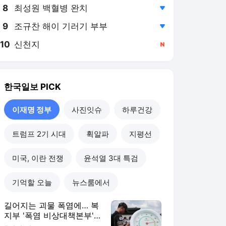
8
최성원 백혈병 완치
,하락
9
조규찬 해이 기러기 부부
,하락
10
신천지
,신규
한국일보
PICK
이재명 정부
사진잇슈
하루건강
트럼프 2기 시대
휙알파
지평선
미국, 이란 전쟁
윤석열 3대 특검
기억할 오늘
뉴스룸에서
길어지는 괴물 폭염에… 복
지부 '폭염 비상대책본부'
24시간 가동