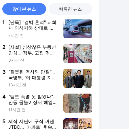
많이 본 뉴스
탐독한 뉴스
1
[단독] "결박 흔적" 교회
서 의식저하 상태로 발
견된 어린이 숨져
7시간 전
2
[사설] 심상찮은 부동산
민심… 정부, 고집 꺾고
시장요구에 호응을
3시간 전
3
"잘못된 역사와 단절"…
국방부, '이 대통령 지
적'에 사관학교 통합 속
13시간 전
도전
4
"뱀도 폭염 못 참았나"…
안동 물놀이장서 헤엄
친 1.5m 구렁이
11시간 전
5
제작 지연에 구작 꺼낸
JTBC… '아파트' 후속작