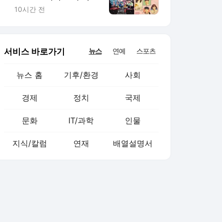
은 변우석·박지훈의 '꽃
10시간 전
파당'
서비스 바로가기
뉴스
연예
스포츠
뉴스 홈
기후/환경
사회
경제
정치
국제
문화
IT/과학
인물
지식/칼럼
연재
배열설명서