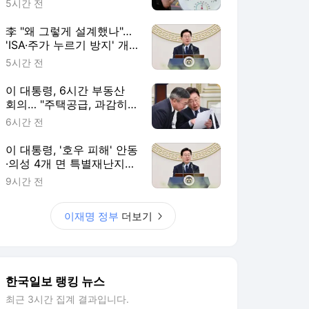
5시간 전
李 "왜 그렇게 설계했나"…
'ISA·주가 누르기 방지' 개
편안 재검토 지시
5시간 전
이 대통령, 6시간 부동산
회의… "주택공급, 과감히
생각·실천하라"
6시간 전
이 대통령, '호우 피해' 안동
·의성 4개 면 특별재난지역
선포
9시간 전
이재명 정부
더보기
한국일보 랭킹 뉴스
최근 3시간 집계 결과입니다.