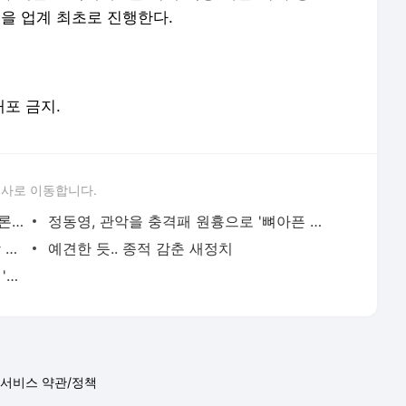
'을 업계 최초로 진행한다.
배포 금지.
론사로 이동합니다.
"DJ였다면 천정배 어떻게든 안고.." 책임론 중심에 선 文
정동영, 관악을 충격패 원흉으로 '뼈아픈 낙인'
목포 3대 천재의 귀환.. 야권 재편 선봉장 될 수 있을까?
예견한 듯.. 종적 감춘 새정치
돌아온 천정배, 친정 울리고 야권 재편의 '핵심'으로 부상
서비스 약관/정책