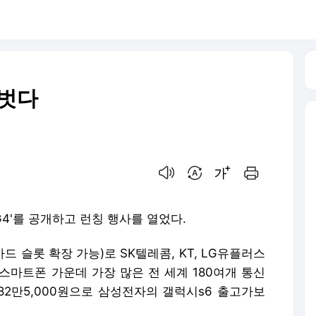
 벗다
음성으로 듣기
번역 설정
글씨크기 조절하기
인쇄하기
G4'를 공개하고 런칭 행사를 열었다.
카드 슬롯 확장 가능)로 SK텔레콤, KT, LG유플러스
스마트폰 가운데 가장 많은 전 세계 180여개 통신
82만5,000원으로 삼성전자의 갤럭시s6 출고가보