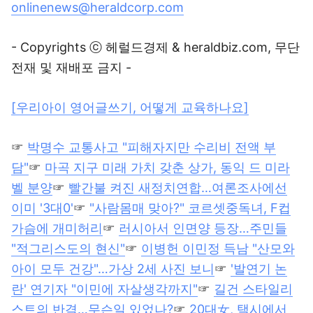
onlinenews@heraldcorp.com
- Copyrights ⓒ 헤럴드경제 & heraldbiz.com, 무단
전재 및 재배포 금지 -
[우리아이 영어글쓰기, 어떻게 교육하나요]
☞
박명수 교통사고 "피해자지만 수리비 전액 부
담"
☞
마곡 지구 미래 가치 갖춘 상가, 동익 드 미라
벨 분양
☞
빨간불 켜진 새정치연합…여론조사에선
이미 '3대0'
☞
"사람몸매 맞아?" 코르셋중독녀, F컵
가슴에 개미허리
☞
러시아서 인면양 등장…주민들
"적그리스도의 현신"
☞
이병헌 이민정 득남 "산모와
아이 모두 건강"…가상 2세 사진 보니
☞
'발연기 논
란' 연기자 "이민에 자살생각까지"
☞
길건 스타일리
스트의 반격…무슨일 있었나?
☞
20대女, 택시에서