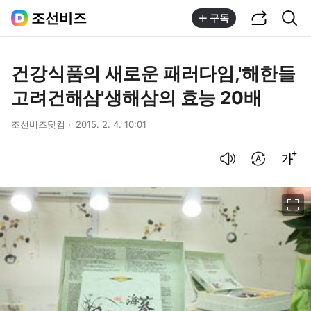
공유하기
통합검색
조선비즈
구독
건강식품의 새로운 패러다임,'해한들
고려건해삼'생해삼의 효능 20배
조선비즈닷컴
2015. 2. 4. 10:01
음성으로 듣기
번역 설정
글씨크기 조절하기
이미지 크게 보기