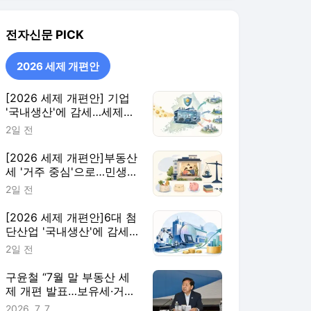
[2026 세제 개편안]6대 첨
단산업 '국내생산'에 감세…
핵심부품 생산량에 따라 지
2일 전
원 더 키워
구윤철 “7월 말 부동산 세
제 개편 발표…보유세·거래
세 균형 검토”
2026. 7. 7.
2026 세제 개편안
더보기
전자신문 랭킹 뉴스
최근 3시간 집계 결과입니다.
많이 본 뉴스
탐독한 뉴스
1
[테크 차이나] 배터리 교
체비가 찻값 넘었다…中
전기차 재활용 체계 시
9시간 전