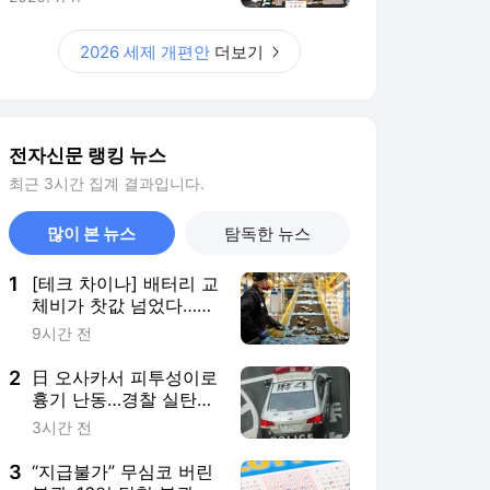
험대
2
日 오사카서 피투성이로
흉기 난동…경찰 실탄
맞고 사망
3시간 전
3
“지급불가” 무심코 버린
복권, 16억 당첨 복권이
었다… 쓰레기 뒤져 발
3시간 전
견
4
70년 만에 돌아온 시베
리아호랑이…카자흐스
탄 야생에 풀렸다
5시간 전
5
“가슴 키우면 빨라진
다?”…여자 사이클 뒤흔
든 '가슴 게이트'
23시간 전
서비스 바로가기
뉴스
연예
스포츠