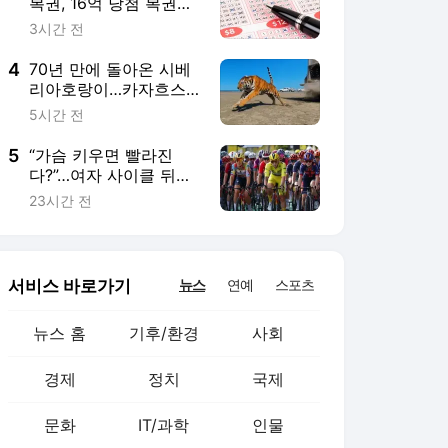
뉴스 홈
기후/환경
사회
경제
정치
국제
문화
IT/과학
인물
지식/칼럼
연재
배열설명서