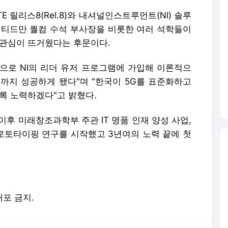
까지 성공하게 됐다"며 "한국이 5G를 표준화하고
록 노력하겠다"고 밝혔다.
 이후 미래창조과학부 주관 IT 명품 인재 양성 사업,
프로토타이핑 연구를 시작했고 3년여의 노력 끝에 첫
배포 금지.
론사로 이동합니다.
강남 유흥업소 女종업원, 술 안 취하는 이유는?
다이어트 성공비법 이거였어? '이 것' 알아야 살 빠진다
새로운 금융 혁명 '핀테크(Fintech)'.. 어떻게 준비해야?
'전자강국' 한국, TV·가전·IoT 흥행했지만..
삼성카드, 삼성SDS에 수백억 손해배상 청구..왜?
대출 못 받아 신용 못 쌓는 악순환…서민 신용평가 사각지대 메운다
상반기에만 2100조 쏠렸다…코인 거래소, 24시간 美 주식 베팅판으로 변신
박윤영 KT 대표, 목동 데이터센터 방문해 AIDC 기술 점검