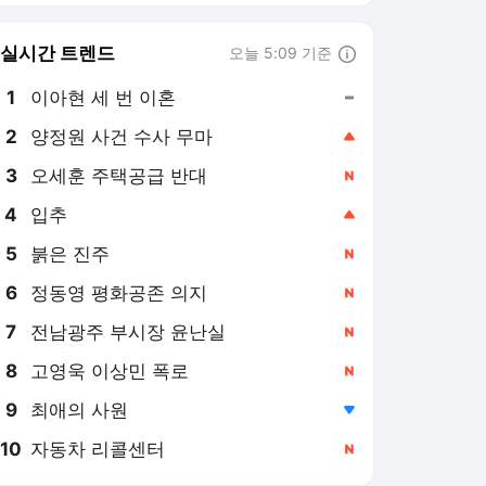
8
고영욱 이상민 폭로
,신규
9
최애의 사원
,하락
10
자동차 리콜센터
,신규
전자신문
PICK
2026 세제 개편안
[2026 세제 개편안] 기업
'국내생산'에 감세…세제로
산업·자금 지방행 유도
2일 전
[2026 세제 개편안]부동산
세 '거주 중심'으로…민생
지원 확대·세제 혜택 115개
2일 전
정비