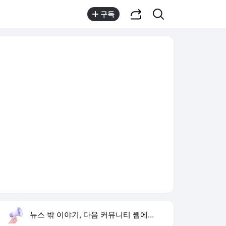
공유하기
검색
구독
뉴스 밖 이야기, 다음 커뮤니티 웹에서 보기
실시간 트렌드
오늘 5:09 기준
툴팁보기
1
이아현 세 번 이혼
,유지
2
양정원 사건 수사 무마
,상승
3
오세훈 주택공급 반대
,신규
4
입추
,상승
5
붉은 진주
,신규
6
정동영 평화공존 의지
,신규
7
전남광주 부시장 윤난실
,신규