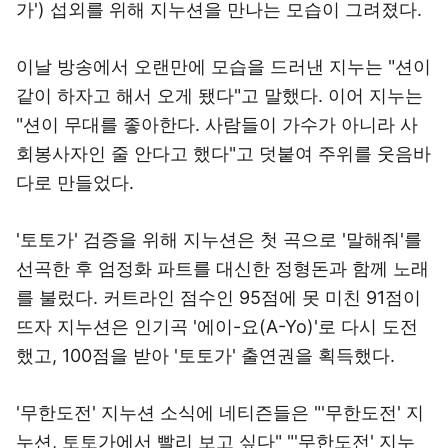
가') 섭외를 위해 지누션을 만나는 모습이 그려졌다.
이날 방송에서 오랜만에 모습을 드러낸 지누는 "션이
같이 하자고 해서 오게 됐다"고 말했다. 이어 지누는
"션이 무대를 좋아한다. 사람들이 가수가 아니라 사
회봉사자인 줄 안다고 했다"고 덧붙여 주위를 웃음바
다로 만들었다.
'토토가' 검증을 위해 지누션은 첫 곡으로 '말해줘'를
선곡한 후 엄정화 파트를 대신한 정형돈과 함께 노래
를 불렀다. 커트라인 점수인 95점에 못 미친 91점이
뜨자 지누션은 인기곡 '에이-요(A-Yo)'로 다시 도전
했고, 100점을 받아 '토토가' 출연권을 획득했다.
'무한도전' 지누션 소식에 네티즌들은 "'무한도전' 지
누션, 토토가에서 빨리 보고 싶다" "'무한도전' 지누