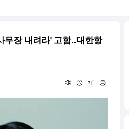
'사무장 내려라' 고함..대한항
음성으로 듣기
번역 설정
글씨크기 조절하기
인쇄하기