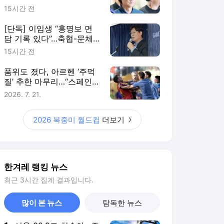
한겨레 랭킹 뉴스
최근 3시간 집계 결과입니다.
많이 본 뉴스
탐독한 뉴스
1
서울 39.9도 치솟아…주
말엔 ‘호우특보급 폭우’
동해안으로
9시간 전
2
하이닉스 10% 폭락…프
리마켓서 29.98% 빠진
가격에 팔리기도
9시간 전
3
폭염에도 에어컨 없이
28도…이 아파트 ‘블라
인드’ 창밖에 달렸네
12시간 전
4
‘윤석열 관저 봐주기 감
사’ 유병호 구속적부심
기각…구속 유지
8시간 전