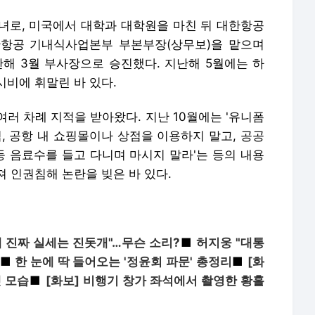
러 차례 지적을 받아왔다. 지난 10월에는 '유니폼
, 공항 내 쇼핑몰이나 상점을 이용하지 말고, 공공
등 음료수를 들고 다니며 마시지 말라'는 등의 내용
 인권침해 논란을 빚은 바 있다.
대 진짜 실세는 진돗개"…무슨 소리?
■
허지웅 "대통
■
한 눈에 딱 들어오는 '정윤회 파문' 총정리
■
[화
 모습
■
[화보] 비행기 창가 좌석에서 촬영한 황홀
 구독신청
[한겨레신문]
[한겨레21]
 및 재배포 금지
na.or.kr)의 디지털뉴스이용규칙에 따른 저작권을