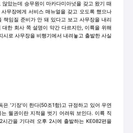
도 않았는데 승무원이 마카다미아넛을 갖고 왔기 때
 사무장에게 서비스 매뉴얼을 갖고 오도록 했으나
을 책임질 준비가 안 돼 있다고 보고 사무장을 내리
 대한 회사 쪽 설명이 약간 다르지만, 이륙을 위해
지시로 사무장을 비행기에서 내려놓고 출발한 사실
은 '기장'이 한다(50조1항)고 규정하고 있어 우연
시는 월권이란 지적을 벗기 어려워 보인다. 이륙 직
2시간을 기다려 오후 2시에 출발하는 KE082편을
녀로, 미국에서 대학과 대학원을 마친 뒤 대한항공
한항공 기내식사업본부 부본부장(상무보)을 맡으며
난해 3월 부사장으로 승진했다. 지난해 5월에는 하
시비에 휘말린 바 있다.