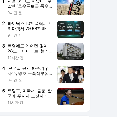
5
트럼프, 미국서 ‘돌풍’ 한
국계 주지사 도전자에
“공산주의자 광인”
11시간 전
서비스 바로가기
뉴스
연예
스포츠
뉴스 홈
기후/환경
사회
경제
정치
국제
문화
IT/과학
인물
지식/칼럼
연재
배열설명서