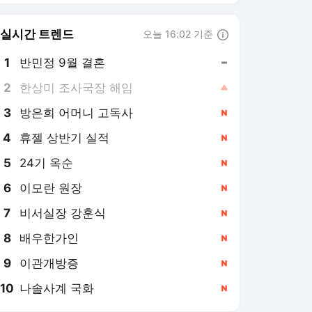
8
배우한가인
,신규
9
이관개방증
,신규
10
나솔사계 국화
,신규
한겨레
PICK
2026 북중미 월드컵
이재명 정부
김건희 수사·재판
미국-이란 갈등
내란 특검 및 재판
'내란 후폭풍' 국힘
AI 시대
다이내믹 코스피
일본군 ‘위안부’ 피해
김정은의 북한