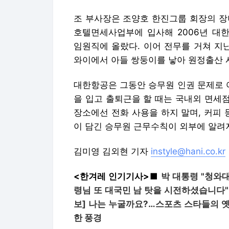
대한항공은 그동안 승무원 인권 문제로 여
을 입고 출퇴근을 할 때는 국내외 면세점
장소에선 전화 사용을 하지 말며, 커피 
이 담긴 승무원 근무수칙이 외부에 알려져
김미영 김외현 기자
instyle@hani.co.kr
<한겨레 인기기사>■
박 대통령 "청와
령님 또 대국민 남 탓을 시전하셨습니다"
보] 나는 누굴까요?…스포츠 스타들의 옛
한 풍경
공식 SNS
[통하니]
[트위터]
[미투데이]
|
Copyrights ⓒ 한겨레신문사, 무단전재
<한겨레는 한국온라인신문협회(www.ko
행사합니다.>