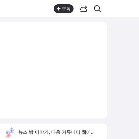
공유하기
검색
구독
뉴스 밖 이야기, 다음 커뮤니티 웹에서 보기
실시간 트렌드
오늘 16:02 기준
툴팁보기
1
반민정 9월 결혼
,유지
2
한상미 조사국장 해임
,상승
3
방은희 어머니 고독사
,신규
4
휴젤 상반기 실적
,신규
5
24기 옥순
,신규
6
이모란 원장
,신규
7
비서실장 강훈식
,신규