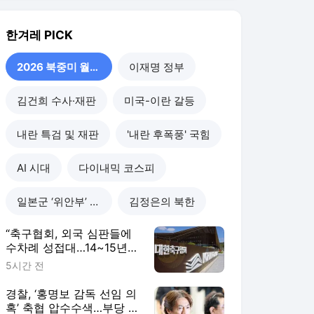
“축구협회, 외국 심판들에
수차례 성접대…14~15년
전”
5시간 전
경찰, ‘홍명보 감독 선임 의
혹’ 축협 압수수색…부당 개
입 확인 방침
15시간 전
[단독] 이임생 “홍명보 면
담 기록 있다”…축협-문체
부 소송에 ‘소송참가’ 신청
15시간 전
품위도 졌다, 아르헨 ‘주먹
질’ 추한 마무리…“스페인
이겨야만 했다”
2026. 7. 21.
2026 북중미 월드컵
더보기