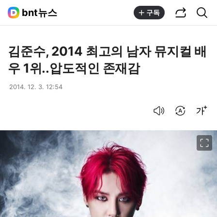
공유하기
통합검색
bnt뉴스
구독
김준수, 2014 최고의 남자 뮤지컬 배
우 1위..압도적인 존재감
2014. 12. 3. 12:54
음성으로 듣기
번역 설정
글씨크기 조절하기
이미지 크게 보기