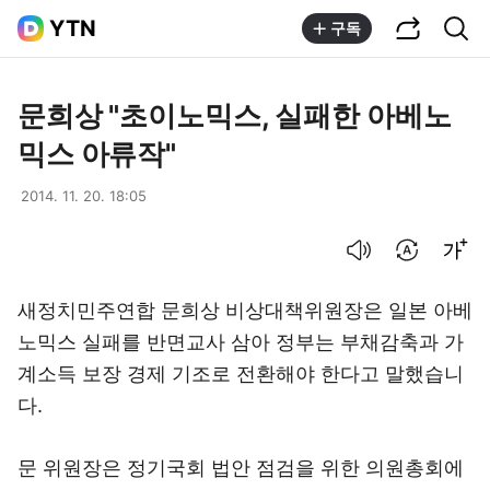
공유하기
통합검색
YTN
구독
문희상 "초이노믹스, 실패한 아베노
믹스 아류작"
2014. 11. 20. 18:05
음성으로 듣기
번역 설정
글씨크기 조절하기
새정치민주연합 문희상 비상대책위원장은 일본 아베
노믹스 실패를 반면교사 삼아 정부는 부채감축과 가
계소득 보장 경제 기조로 전환해야 한다고 말했습니
다.
문 위원장은 정기국회 법안 점검을 위한 의원총회에