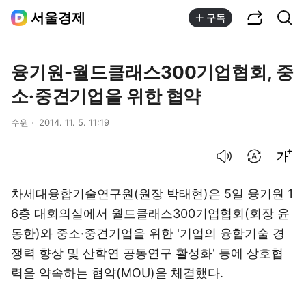
공유하기
통합검색
서울경제
구독
융기원-월드클래스300기업협회, 중
소·중견기업을 위한 협약
수원
2014. 11. 5. 11:19
음성으로 듣기
번역 설정
글씨크기 조절하기
차세대융합기술연구원(원장 박태현)은 5일 융기원 1
6층 대회의실에서 월드클래스300기업협회(회장 윤
동한)와 중소·중견기업을 위한 '기업의 융합기술 경
쟁력 향상 및 산학연 공동연구 활성화' 등에 상호협
력을 약속하는 협약(MOU)을 체결했다.