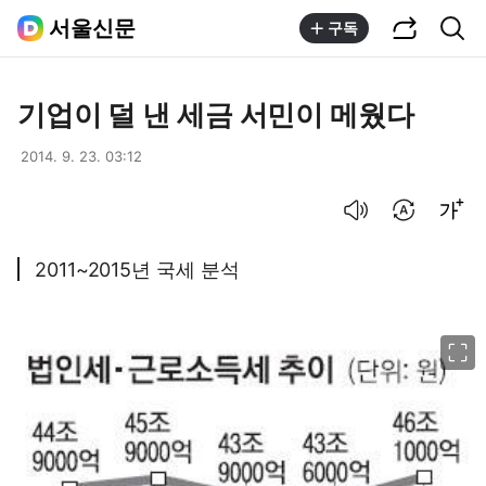
공유하기
통합검색
서울신문
구독
기업이 덜 낸 세금 서민이 메웠다
2014. 9. 23. 03:12
음성으로 듣기
번역 설정
글씨크기 조절하기
2011~2015년 국세 분석
이미지 크게 보기