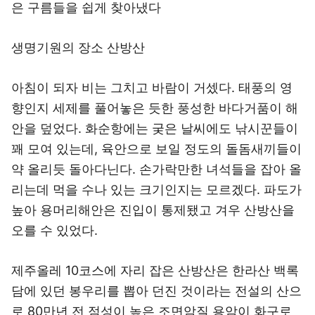
은 구름들을 쉽게 찾아냈다
생명기원의 장소 산방산
아침이 되자 비는 그치고 바람이 거셌다. 태풍의 영
향인지 세제를 풀어놓은 듯한 풍성한 바다거품이 해
안을 덮었다. 화순항에는 궂은 날씨에도 낚시꾼들이
꽤 모여 있는데, 육안으로 보일 정도의 돌돔새끼들이
약 올리듯 돌아다닌다. 손가락만한 녀석들을 잡아 올
리는데 먹을 수나 있는 크기인지는 모르겠다. 파도가
높아 용머리해안은 진입이 통제됐고 겨우 산방산을
오를 수 있었다.
제주올레 10코스에 자리 잡은 산방산은 한라산 백록
담에 있던 봉우리를 뽑아 던진 것이라는 전설의 산으
로 80만년 전 점성이 높은 조면암질 용암이 화구로