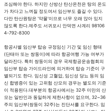
조심해야 한다. 하지만 산방산 탄산온천은 탕의 온도
가 차다고 느껴질 정도여서 임산부도 즐길 수 있다.
다만 탄산원탕은 '약물'이므로 너무 오래 앉아 있지
않도록 한다.제주도 서귀포시 안덕면 사계리 98106
4-792-8300
항공사별 임산부 탑승 규정
임신 기간 및 임신 형태
(단태아 또는 쌍둥이)에 따라 항공여행 가능 여부가
달라진다. 특히 쌍둥이의 경우 국제항공운송협회의
임산부 탑승 가이드라인에 의거하여 탑승 기준이 구
별되기도 한다. 임신성 고혈압, 임신성 당뇨 등의 임
신 합병증이 있는 고위험 산모의 경우는 별도의 기준
이 적용된다.대부분의 항공사에서는 32주 미만의 산
모는 일반인과 동일하게 제한사항이 없으며, 32~36
주의 임산부(쌍둥이 32주)는 진단서를 요구한다. 임