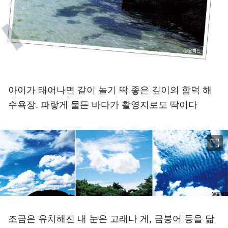
아이가 태어나면 같이 놀기 딱 좋은 깊이의 함덕 해
수욕장. 파랗게 물든 바다가 촬영지로도 딱이다
이미지 크게 보기
조금은 유치해진 내 눈은 고래나 게, 금붕어 등을 닮