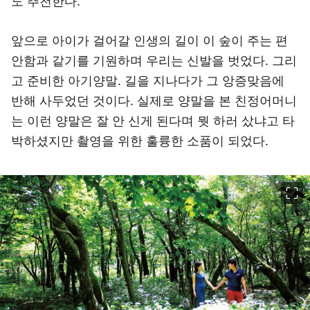
도 추천한다.
앞으로 아이가 걸어갈 인생의 길이 이 숲이 주는 편
안함과 같기를 기원하며 우리는 신발을 벗었다. 그리
고 준비한 아기양말. 길을 지나다가 그 앙증맞음에
반해 사두었던 것이다. 실제로 양말을 본 친정어머니
는 이런 양말은 잘 안 신게 된다며 뭣 하러 샀냐고 타
박하셨지만 촬영을 위한 훌륭한 소품이 되었다.
이미지 크게 보기