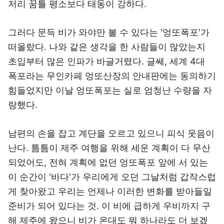
저리 꿈틀 평소보다 태동이 강하다.
그러다 문득 비가 와야만 볼 수 있다는 '엉또폭포'가
떠올랐다. 나와 같은 생각을 한 사람들이 많았는지
초입부터 많은 인파가 바글거렸다. 글쎄, 세계 4대
폭포라는 무인카페 엉또산장의 안내판에는 동의하기
힘들었지만 이날 엉또폭포는 실로 엄청난 수량을 자
랑했다.
남편의 손을 잡고 계단을 오르고 있으니 피식 웃음이
난다. 틈틈이 제주 여행을 위해 세운 계획이 다 무산
되었어도, 전혀 계획에 없던 엉또폭포 앞에 서 있는
이 순간이 '바다'가 우리에게 오던 그날처럼 갑작스럽
게 찾아왔고 우리는 언제나 이러한 변화를 받아들일
준비가 되어 있다는 것. 이 비에 급하게 우비까지 구
해 제주에 왔으니 비가 온대도 뭐 하나라도 더 보겠