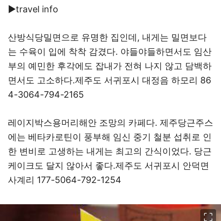
▶travel info
산방식당
밀면으로 유명한 집인데, 내게는 밀면보다
는 수육이 입에 착착 감겼다. 야들야들하면서도 임산
부의 예민한 후각에도 잡내가 전혀 나지 않고 담백하
면서도 고소하다.제주도 서귀포시 대정음 하모리 86
4-3064-794-2165
레이지박스
용머리해안 조망의 카페다. 제주당근주스
에는 베타카로틴이 풍부해 임신 중기 철분 섭취로 인
한 변비로 고생하는 내게는 최고의 간식이었다. 당근
케이크도 달지 않아서 좋다.제주도 서귀포시 안덕면
사계리 177-5064-792-1254
이미지 크게 보기