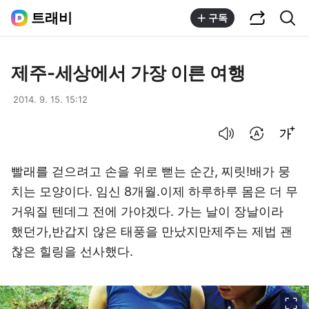
공유하기
통합검색
트래비
구독
제주-세상에서 가장 이른 여행
2014. 9. 15. 15:12
음성으로 듣기
번역 설정
글씨크기 조절하기
빨래를 걷으려고 손을 위로 뻗는 순간, 찌릿!배가 뭉
치는 모양이다. 임신 8개월.이제 하루하루 몸은 더 무
거워질 텐데그 전에 가야겠다. 가는 날이 장날이라
했던가,반갑지 않은 태풍을 만났지만제주는 제법 괜
찮은 힐링을 선사했다.
이미지 크게 보기