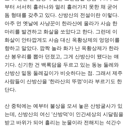
부터 서서히 흘러나와 멀리 흘러가지 못한 채 굳어
돔 형태를 갖추고 있다. 산방산의 전설이란 이렇다.
아주 먼 옛날에 사냥꾼이 한라산에 올라가 사슴 한
마리를 발견하고 화살을 쏘았다고 한다. 그런데 이
화살이 안타깝게도 사슴 대신 옥황상제의 엉덩이를
향하고 말았다. 깜짝 놀라 화가 난 옥황상제가 한라
산 봉우리를 뽑아 던졌고, 그게 산방산이 됐다는 얘
기다. 신기한 건 백록담을 두르고 있는 동능 둘레와
산방산 밑둥 둘레길이가 비슷하다는 점. 그래서 제주
사람들이 산방산을 '한라산의 뚜껑'이라 부르기도 한
단다.
산 중턱에는 예부터 불상을 모셔 놓은 산방굴사가 있
는데, 산방산의 여신 '산방덕'이 인간세상의 시달림을
받고 바위가 되어 흘리는 눈물이라 전해지는 석간수