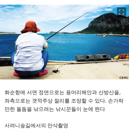
이미지 크게 보기
화순항에 서면 정면으로는 용머리해안과 산방산을,
좌측으로는 갯깍주상 절리를 조망할 수 있다. 손가락
만한 돌돔을 낚으려는 낚시꾼들이 눈에 띈다
사려니숲길에서의 만삭촬영