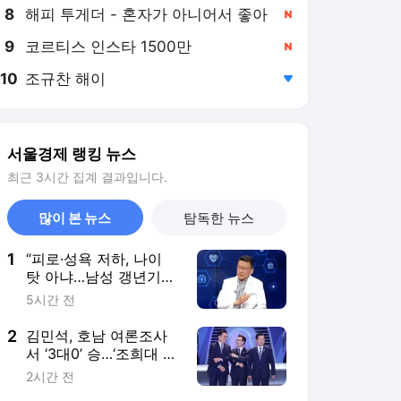
8
해피 투게더 - 혼자가 아니어서 좋아
,신규
9
코르티스 인스타 1500만
,신규
10
조규찬 해이
,하락
서울경제 랭킹 뉴스
최근 3시간 집계 결과입니다.
많이 본 뉴스
탐독한 뉴스
1
“피로·성욕 저하, 나이
탓 아냐…남성 갱년기
의심해야” [지금, 명의]
5시간 전
2
김민석, 호남 여론조사
서 ‘3대0’ 승…‘조희대 탄
핵’ 꺼낸 이유는?
2시간 전