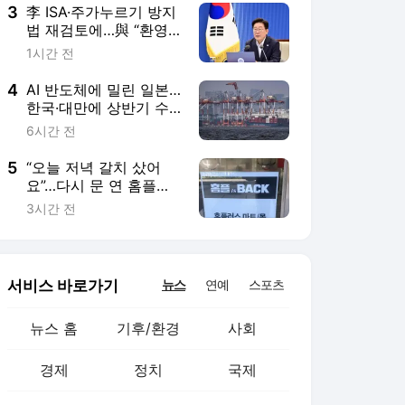
3
李 ISA·주가누르기 방지
법 재검토에…與 “환영”
vs. 野 “졸속 국정”
1시간 전
4
AI 반도체에 밀린 일본…
한국·대만에 상반기 수
출 첫 추월
6시간 전
5
“오늘 저녁 갈치 샀어
요”…다시 문 연 홈플러
스에 돌아온 장바구니
3시간 전
서비스 바로가기
뉴스
연예
스포츠
뉴스 홈
기후/환경
사회
경제
정치
국제