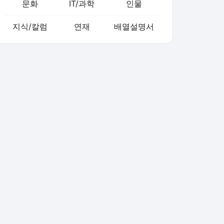
문화
IT/과학
인물
지식/칼럼
연재
배열설명서