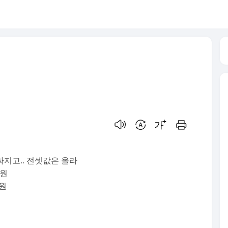
음성으로 듣기
번역 설정
글씨크기 조절하기
인쇄하기
싸지고.. 전셋값은 올라
만원
만원