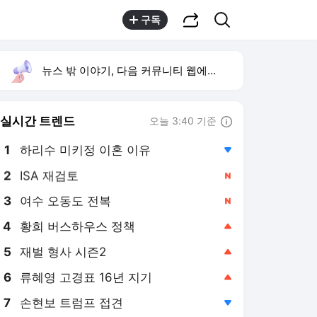
공유하기
검색
구독
뉴스 밖 이야기, 다음 커뮤니티 웹에서 보기
실시간 트렌드
오늘 3:40 기준
툴팁보기
1
하리수 미키정 이혼 이유
,하락
2
ISA 재검토
,신규
3
여수 오동도 전복
,신규
4
황희 버스하우스 정책
,상승
5
재벌 형사 시즌2
,상승
6
류혜영 고경표 16년 지기
,상승
7
손현보 트럼프 접견
,하락