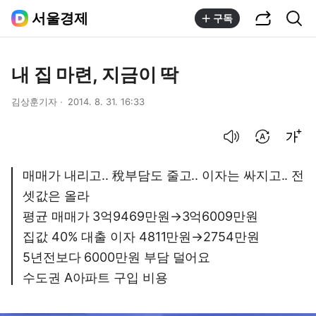
공유하기
통합검색
서울경제
구독
내 집 마련, 지금이 딱
김상훈기자
2014. 8. 31. 16:33
음성으로 듣기
번역 설정
글씨크기 조절하기
매매가 내리고.. 稅부담도 줄고.. 이자는 싸지고.. 전
셋값은 올라
평균 매매가 3억9469만원→3억6009만원
집값 40% 대출 이자 4811만원→2754만원
5년전보다 6000만원 부담 덜어요
수도권 A아파트 구입 비용