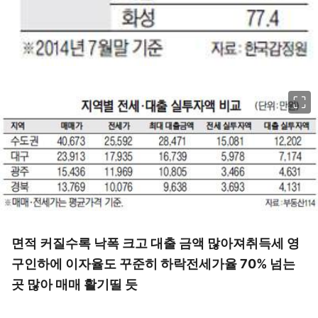
이미지 크게 보기
면적 커질수록 낙폭 크고 대출 금액 많아져취득세 영
구인하에 이자율도 꾸준히 하락전세가율 70% 넘는
곳 많아 매매 활기띨 듯