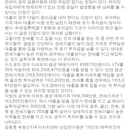
전세의 경우 금융비용에 대한 부담은 없다는 장점이 있다. 하지만
세입자에게 변제의무가 있는 만큼 공실이 발생했을 때 낭패를 볼 수
있다는 단점이 있다.
대출의 경우 다달이 원리금을 내야 한다는 단점이 있다. 과거에는
가격 대비 대출의 비중 또한 낮았기 때문에 초기 투자금이 많아야
했다. 하르엽鳧떡讀？완화와 초저금리 기조가 이어지면 최근 들어
서는 이 같은 단점이 많이 희석된 상황이다.
그렇다면 전세를 끼고 집을 사는 것과 대출을 받는 것 중 어떤 게 더
유리할까. 셈법은 간단하다. 전세가율이 높지 않은 지역은 주택담보
대출을 통해 집을 마련하는 게 초기 투자금을 낮출 수 있다. 반대로
전세가율이 높은 지방의 경우에는 대출보다는 전세를 끼고 매입하
는 것이 실투자액 측면에서는 더 유리하다.
수도권의 경우 아파트의 평균 매매가격이 4억673만원이다. LTV를
70% 적용하면 최대 2억8,471만원을 대출 받을 수 있다. 반면 평균
전세가격은 2억5,592만원이다. 대출을 통해 아파트를 매입할 경우
에 필요한 투자금액은 1억2,202만원, 전세를 통할 경우에는 1억5,0
81만원이 필요하다. 수도권에서는 대출을 통해 집을 사는 게 투자금
을 낮출 수 있는 유리한 방법인 것이다.
지방의 경우에 아파트 평균 매매가격 1억9,748만원, 전세가격은 1
억3,505만원이다. 역시 대출을 받을 경우가 전세를 끼고 살 때보다
실투자금액이 300만원 가량 낮다. 다만 대구와 광주, 울산, 전북, 경
북 등 전세가율이 70%를 훌쩍 넘어서 상대적으로 전세가율이 높은
지역들은 전세를 끼고 사는 경우가 투자비를 낮출 수 있는 것으로
나타났다.
장용훈 부동산114 리서치센터 선임연구원은 "개인의 재무여건과