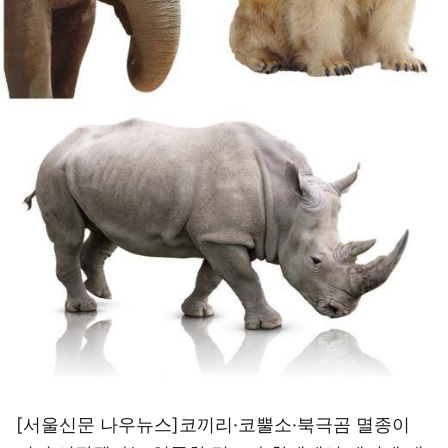
[서울신문 나우뉴스]코끼리·코뿔소·북극곰 멸종이