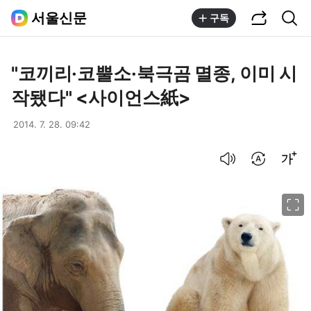
공유하기
통합검색
서울신문
구독
"코끼리·코뿔소·북극곰 멸종, 이미 시
작됐다" <사이언스紙>
2014. 7. 28. 09:42
음성으로 듣기
번역 설정
글씨크기 조절하기
이미지 크게 보기