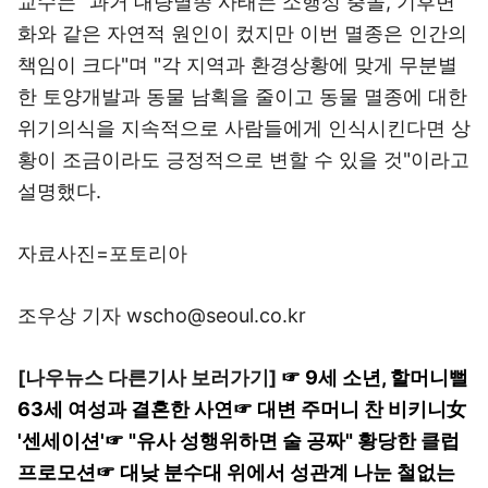
교수는 "과거 대량멸종 사태는 소행성 충돌, 기후변
화와 같은 자연적 원인이 컸지만 이번 멸종은 인간의
책임이 크다"며 "각 지역과 환경상황에 맞게 무분별
한 토양개발과 동물 남획을 줄이고 동물 멸종에 대한
위기의식을 지속적으로 사람들에게 인식시킨다면 상
황이 조금이라도 긍정적으로 변할 수 있을 것"이라고
설명했다.
자료사진=포토리아
조우상 기자 wscho@seoul.co.kr
[나우뉴스 다른기사 보러가기]
☞ 9세 소년, 할머니뻘
63세 여성과 결혼한 사연
☞ 대변 주머니 찬 비키니女
'센세이션'
☞ "유사 성행위하면 술 공짜" 황당한 클럽
프로모션
☞ 대낮 분수대 위에서 성관계 나눈 철없는