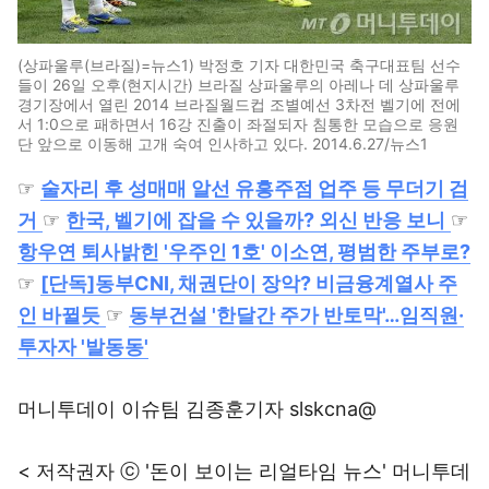
(상파울루(브라질)=뉴스1) 박정호 기자 대한민국 축구대표팀 선수
들이 26일 오후(현지시간) 브라질 상파울루의 아레나 데 상파울루
경기장에서 열린 2014 브라질월드컵 조별예선 3차전 벨기에 전에
서 1:0으로 패하면서 16강 진출이 좌절되자 침통한 모습으로 응원
단 앞으로 이동해 고개 숙여 인사하고 있다. 2014.6.27/뉴스1
☞
술자리 후 성매매 알선 유흥주점 업주 등 무더기 검
거
☞
한국, 벨기에 잡을 수 있을까? 외신 반응 보니
☞
항우연 퇴사밝힌 '우주인 1호' 이소연, 평범한 주부로?
☞
[단독]동부CNI, 채권단이 장악? 비금융계열사 주
인 바뀔듯
☞
동부건설 '한달간 주가 반토막'…임직원·
투자자 '발동동'
머니투데이 이슈팀 김종훈기자 slskcna@
< 저작권자 ⓒ '돈이 보이는 리얼타임 뉴스' 머니투데