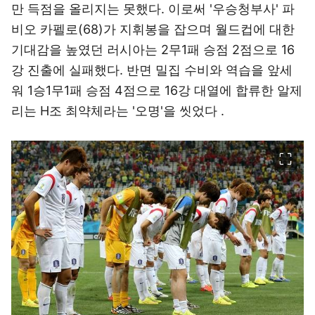
만 득점을 올리지는 못했다. 이로써 '우승청부사' 파
비오 카펠로(68)가 지휘봉을 잡으며 월드컵에 대한
기대감을 높였던 러시아는 2무1패 승점 2점으로 16
강 진출에 실패했다. 반면 밀집 수비와 역습을 앞세
워 1승1무1패 승점 4점으로 16강 대열에 합류한 알제
리는 H조 최약체라는 '오명'을 씻었다 .
이미지 크게 보기