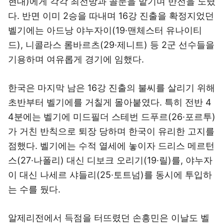
현대)에게 각각 최전방과 골문을 맡기며 반전을 노렸
다. 반면 이미 2승을 따내며 16강 진출을 확정지었던
벨기에는 아드낭 야누자이(19·맨체스터 유나이티
드), 니콜라스 롬바르츠(29·제니트) 등 2군 선수들을
기용하며 여유롭게 경기에 임했다.
한국은 마지막 남은 16강 진출의 불씨를 살리기 위해
초반부터 벨기에를 거칠게 몰아붙였다. 특히 전반 4
4분에는 벨기에 미드필더 스테번 드푸르(26·포르투)
가 거친 반칙으로 퇴장 당하며 한국이 유리한 고지를
점했다. 벨기에는 수적 열세에 놓이자 드리스 메르턴
스(27·나폴리) 대신 디보크 오리기(19·릴)를, 야누자
이 대신 나세르 샤들리(25·토트넘)를 동시에 투입하
는 수를 뒀다.
알제리전에서 득점을 터뜨렸던 손흥민은 이날도 벨