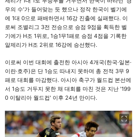
제리가 1대 1로 무승부를 거두면서 한국이 바라던 '경
우의 수'가 들어맞는 듯 했으나 정작 한국이 벨기에
에 1대 0으로 패배하면서 16강 진출에 실패했다. 이
로써 조별리그 3전 전승으로 승점 9점을 획득한 벨
기에가 H조 1위로, 1승1무1패로 승점 4점을 기록한
알제리가 H조 2위로 16강에 승선했다.
이로써 이번 대회에 출전한 아시아 4개국(한국·일본·
이란·호주)은 단 1승도 따내지 못하며 총 전적 3무 9
패로 대회를 마감했다. 아시아 축구가 월드컵 본선에
서 1승도 거두지 못한 채 대회를 마친 것은 지난 '199
0 이탈리아 월드컵' 이후 24년 만이다.
이미지 크게 보기