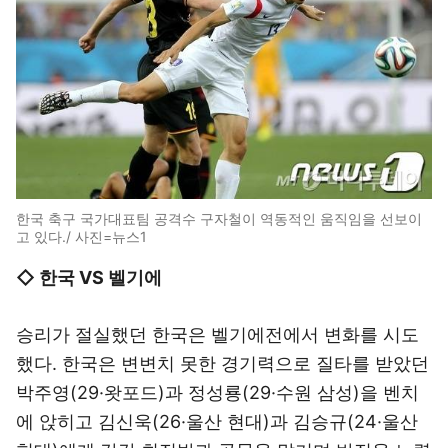
한국 축구 국가대표팀 공격수 구자철이 역동적인 움직임을 선보이
고 있다./ 사진=뉴스1
◇ 한국 VS 벨기에
승리가 절실했던 한국은 벨기에전에서 변화를 시도
했다. 한국은 변변치 못한 경기력으로 질타를 받았던
박주영(29·왓포드)과 정성룡(29·수원 삼성)을 벤치
에 앉히고 김신욱(26·울산 현대)과 김승규(24·울산