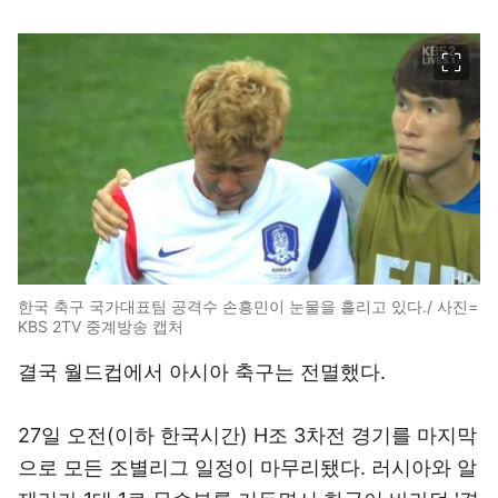
이미지 크게 보기
한국 축구 국가대표팀 공격수 손흥민이 눈물을 흘리고 있다./ 사진=
KBS 2TV 중계방송 캡처
결국 월드컵에서 아시아 축구는 전멸했다.
27일 오전(이하 한국시간) H조 3차전 경기를 마지막
으로 모든 조별리그 일정이 마무리됐다. 러시아와 알