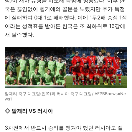
넘)이 재차 슈팅을 시도해 득점에 성공했다. 이후 한
국은 끊임없이 벨기에의 골문을 노렸지만 추가 득점
에 실패하며 0대 1로 패배했다. 이에 1무2패 승점 1점
이라는 성적표를 받아든 한국은 조 최하위로 16강에
서 탈락했다.
이미지 크게 보기
알제리 축구 대표팀(왼쪽)과 러시아 축구 대표팀/ AFPBBnews=Ne
ws1
◇ 알제리 VS 러시아
3차전에서 반드시 승리를 챙겨야 했던 러시아도 절