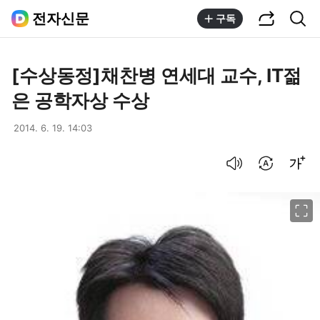
공유하기
통합검색
전자신문
구독
[수상동정]채찬병 연세대 교수, IT젊
은 공학자상 수상
2014. 6. 19. 14:03
음성으로 듣기
번역 설정
글씨크기 조절하기
이미지 크게 보기