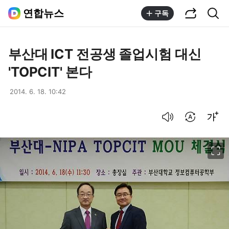
공유하기
통합검색
연합뉴스
구독
부산대 ICT 전공생 졸업시험 대신
'TOPCIT' 본다
2014. 6. 18. 10:42
음성으로 듣기
번역 설정
글씨크기 조절하기
이미지 크게 보기