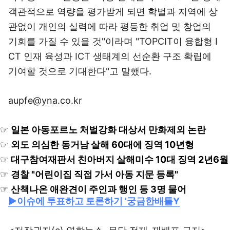
객관적으로 역량을 평가받게 되면 학벌과 지역에 상
관없이 개인의 실력에 따라 평등한 취업 및 창업의
기회를 가질 수 있을 것"이라며 "TOPCIT이 융합형 I
CT 인재 육성과 ICT 생태계의 선순환 구조 확립에
기여할 것으로 기대한다"고 말했다.
aupfe@yna.co.kr
☞
일본 아동포르노 처벌강화 대상서 만화제외 논란
☞
외도 의심한 동거남 살해 60대에 징역 10년형
☞
대구참여재판서 친아버지 살해미수 10대 징역 2년6월
☞
경찰 "어린이집 직접 가서 아동 지문 등록"
☞
산책나온 애완견이 주인과 행인 등 3명 물어
▶이슈에 투표하고 토론하기 '궁금한배틀Y