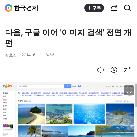
공유하기
통합검색
한국경제
구독
다음, 구글 이어 '이미지 검색' 전면 개
편
김효진
2014. 6. 11. 13:36
음성으로 듣기
번역 설정
글씨크기 조절하기
이미지 크게 보기