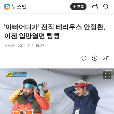
공유하기
통합검색
뉴스엔
구독
'아빠어디가' 전직 테리우스 안정환,
이젠 입만열면 빵빵
뉴스엔
2014. 6. 2. 15:27
음성으로 듣기
번역 설정
글씨크기 조절하기
이미지 크게 보기