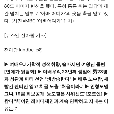
80도 이미지 변신을 했다. 특히 통통 튀는 입담과 재
간 넘치는 말투로 '아빠 어디가'의 웃음 축을 맡고 있
다. (사진=MBC '아빠어디가' 캡처)
[뉴스엔 전아람 기자]
전아람 kindbelle@
▶
여배우J 가학적 성적취향, 술마시면 여왕님 돌변
[연예가 뒷담화]
▶
여배우A, 23번째 생일에 男23명
과 성관계 파티 선언 "생방송한다"
▶
배우 노수람, 새
빨간 팬티만 입고 치골 노출 "처음이라.."
▶
인형모델
그녀, 19금 화보공개 '농도짙은 샤워신도'[포토엔]
▶
쌈디 "前여친 레이디제인과 계속 연락하고 지내는 이
유는.."