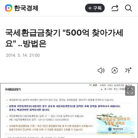
공유하기
통합검색
한국경제
구독
국세환급금찾기 "500억 찾아가세
요" ..방법은
2014. 5. 14. 21:00
음성으로 듣기
번역 설정
글씨크기 조절하기
이미지 크게 보기