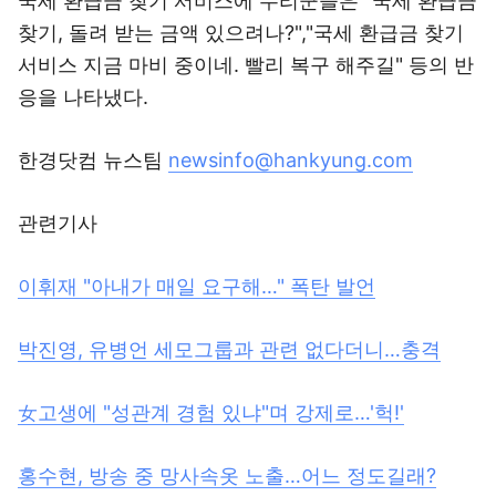
국세 환급금 찾기 서비스에 누리꾼들은 "국세 환급금
찾기, 돌려 받는 금액 있으려나?","국세 환급금 찾기
서비스 지금 마비 중이네. 빨리 복구 해주길" 등의 반
응을 나타냈다.
한경닷컴 뉴스팀
newsinfo@hankyung.com
관련기사
이휘재 "아내가 매일 요구해…" 폭탄 발언
박진영, 유병언 세모그룹과 관련 없다더니…충격
女고생에 "성관계 경험 있냐"며 강제로…'헉!'
홍수현, 방송 중 망사속옷 노출…어느 정도길래?