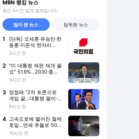
MBN 랭킹 뉴스
최근 3시간 집계 결과입니다.
많이 본 뉴스
탐독한 뉴스
1
[단독] 오세훈·유승민·한
동훈·이준석 한자리
에?…25일 국힘 세미나
3시간 전
에 초청
2
"이 대통령 재판 재개 필
요" 51.9%…2030·충청
권서 높아 [코리아정보
3시간 전
리서치]
3
정청래 "2차 토론으로
게임 끝…대통령 팔이·무
지무능·배신 해명도 못
9시간 전
해'"
4
고속도로에 떨어진 철제
호일…연쇄 추돌로 50대
운전자 사망
10시간 전