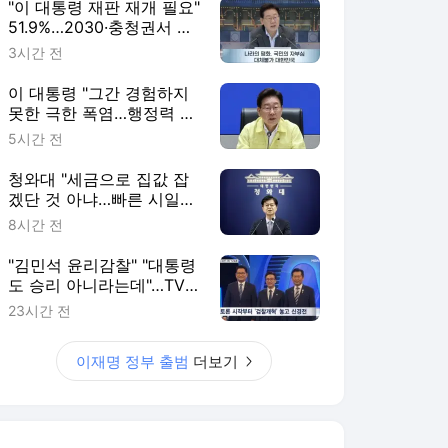
"이 대통령 재판 재개 필요"
51.9%…2030·충청권서 높
아 [코리아정보리서치]
3시간 전
이 대통령 "그간 경험하지
못한 극한 폭염…행정력 총
동원"
5시간 전
청와대 "세금으로 집값 잡
겠단 것 아냐…빠른 시일내
공급책 발표"
8시간 전
"김민석 윤리감찰" "대통령
도 승리 아니라는데"…TV
토론서 난타전
23시간 전
이재명 정부 출범
더보기