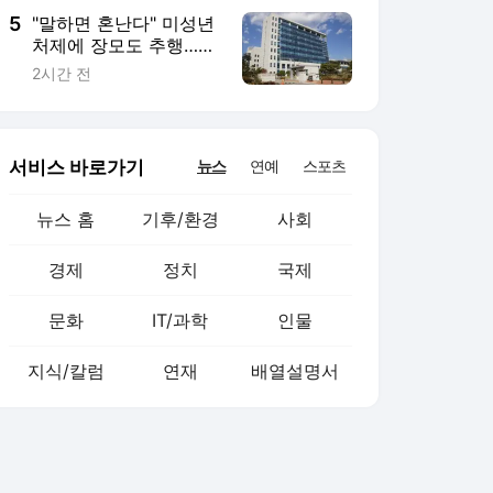
5
"말하면 혼난다" 미성년
처제에 장모도 추행…징
역 5년
2시간 전
서비스 바로가기
뉴스
연예
스포츠
뉴스 홈
기후/환경
사회
경제
정치
국제
문화
IT/과학
인물
지식/칼럼
연재
배열설명서