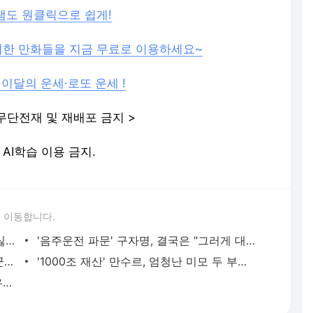
그램도 원클릭으로 쉽게!
시한 만화들을 지금 무료로 이용하세요~
·이달의 운세·로또 운세 !
무단전재 및 재배포 금지 >
및 AI학습 이용 금지.
 이동합니다.
19금 입담 터진 이효리.."부부라도 하기 싫을 때 있다" 일동 당황!
'음주운전 파문' 구자명, 결국은 "그러게 대체 왜.."
조은지 결혼 발표! 예비신랑 '박정민' 누군가 보니..'너였어?' 대박!
'1000조 재산' 만수르, 엄청난 미모 두 부인..입이 '쩍!'
김효진♥유지태 화보 "체중 10kg 증가 유지태 반응이..