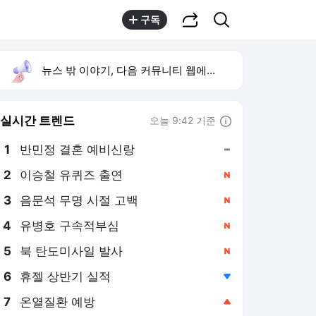
공유하기
검색
구독
뉴스 밖 이야기, 다음 커뮤니티 웹에서 보기
실시간 트렌드
오늘 9:42 기준
툴팁보기
1
반민정 결혼 예비신랑
,유지
2
이승철 유퀴즈 출연
,신규
4
유병호 구속적부심
,신규
5
북 탄도미사일 발사
,신규
6
휴젤 상반기 실적
,하락
7
온열질환 예방
,상승