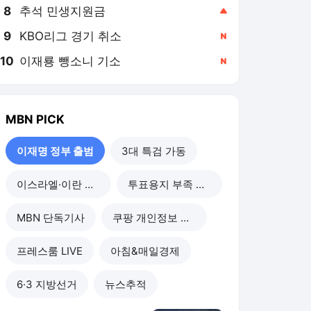
8
추석 민생지원금
,상승
9
KBO리그 경기 취소
,신규
10
이재룡 뺑소니 기소
,신규
MBN
PICK
이재명 정부 출범
3대 특검 가동
이스라엘·이란 전쟁
투표용지 부족 사태
MBN 단독기사
쿠팡 개인정보 유출
프레스룸 LIVE
아침&매일경제
6·3 지방선거
뉴스추적