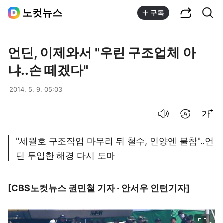
공유하기
통합검색
노컷뉴스
구독
언딘, 이제와서 "우린 구조업체 아
냐..손 떼겠다"
2014. 5. 9. 05:03
음성으로 듣기
번역 설정
글씨크기 조절하기
"세월호 구조작업 마무리 뒤 철수, 인양엔 불참"..언
딘 투입한 해경 다시 도마
[CBS노컷뉴스 권민철 기자 · 안서우 인턴기자]
이미지 크게 보기