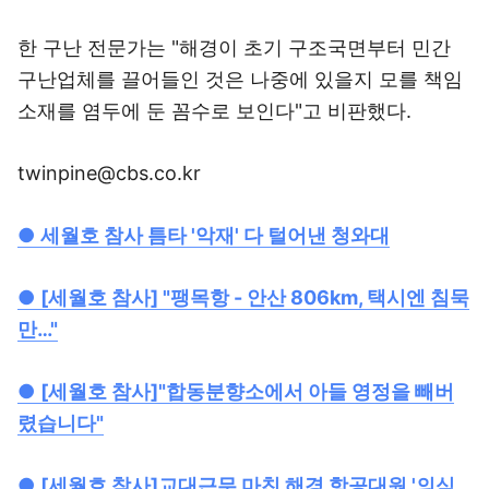
한 구난 전문가는 "해경이 초기 구조국면부터 민간
구난업체를 끌어들인 것은 나중에 있을지 모를 책임
소재를 염두에 둔 꼼수로 보인다"고 비판했다.
twinpine@cbs.co.kr
●
세월호 참사 틈타 '악재' 다 털어낸 청와대
●
[세월호 참사] "팽목항 - 안산 806km, 택시엔 침묵
만…"
●
[세월호 참사]"합동분향소에서 아들 영정을 빼버
렸습니다"
●
[세월호 참사]교대근무 마친 해경 항공대원 '의식