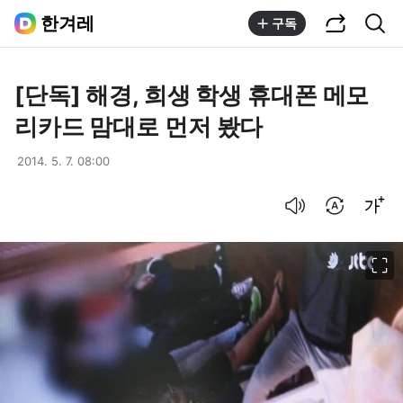
공유하기
통합검색
한겨레
구독
[단독] 해경, 희생 학생 휴대폰 메모
리카드 맘대로 먼저 봤다
2014. 5. 7. 08:00
음성으로 듣기
번역 설정
글씨크기 조절하기
이미지 크게 보기