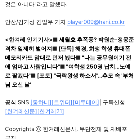
것은 아니다"라고 말했다.
안산/김기성 김일우 기자
player009@hani.co.kr
<한겨레 인기기사>■
세월호 후폭풍? 박원순-정몽준
격차 일제히 벌어져
■
[단독] 해경, 희생 학생 휴대폰
메모리카드 맘대로 먼저 봤다
■
"나는 공무원이기 전
에 엄마고 사람입니다"
■
"여학생 250명 납치…노예
로 팔겠다"
■
[포토] "극락왕생 하소서"…추모 속 '부처
님 오신 날'
공식 SNS
[통하니]
[트위터]
[미투데이]
| 구독신청
[한겨레신문]
[한겨레21]
Copyrights ⓒ 한겨레신문사, 무단전재 및 재배포
금지