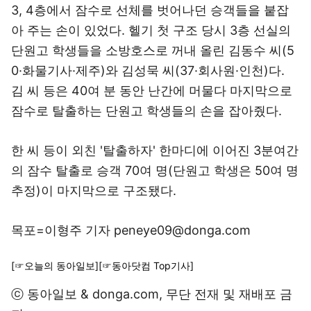
3, 4층에서 잠수로 선체를 벗어나던 승객들을 붙잡
아 주는 손이 있었다. 헬기 첫 구조 당시 3층 선실의
단원고 학생들을 소방호스로 꺼내 올린 김동수 씨(5
0·화물기사·제주)와 김성묵 씨(37·회사원·인천)다.
김 씨 등은 40여 분 동안 난간에 머물다 마지막으로
잠수로 탈출하는 단원고 학생들의 손을 잡아줬다.
한 씨 등이 외친 '탈출하자' 한마디에 이어진 3분여간
의 잠수 탈출로 승객 70여 명(단원고 학생은 50여 명
추정)이 마지막으로 구조됐다.
목포=이형주 기자 peneye09@donga.com
[☞오늘의 동아일보]
[☞동아닷컴 Top기사]
ⓒ 동아일보 & donga.com, 무단 전재 및 재배포 금