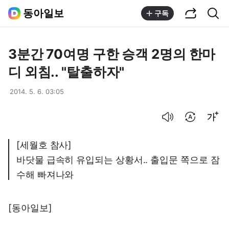
공유하기
통합검색
동아일보
구독
3분간 70여명 구한 승객 2명의 한마
디 외침.. "탈출하자"
2014. 5. 6. 03:05
음성으로 듣기
번역 설정
글씨크기 조절하기
[세월호 참사]
바닷물 급속히 유입되는 상황서.. 출입문 쪽으로 잠
수해 빠져나와
[동아일보]