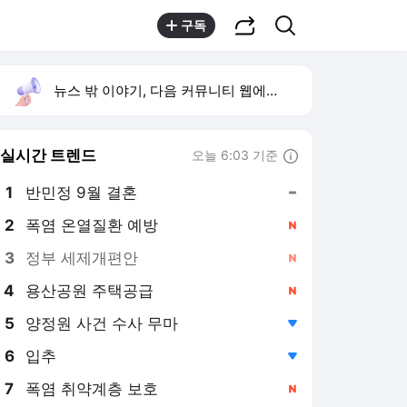
공유하기
검색
구독
뉴스 밖 이야기, 다음 커뮤니티 웹에서 보기
실시간 트렌드
오늘 6:03 기준
툴팁보기
1
반민정 9월 결혼
,유지
2
폭염 온열질환 예방
,신규
3
정부 세제개편안
,신규
4
용산공원 주택공급
,신규
5
양정원 사건 수사 무마
,하락
6
입추
,하락
7
폭염 취약계층 보호
,신규