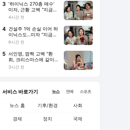
3
'하이닉스 270층 매수'
미자, 근황 고백 "지금
털면 죽어" (미자네 주
4시간 전
막)
4
건설주 1억 손실 이어 하
이닉스도…미자 "지금
털면 죽어"
6시간 전
5
서인영, 깜짝 고백 "환
희, 크리스마스에 같이
보내자고 연락" (개과천
3시간 전
선)
서비스 바로가기
뉴스
연예
스포츠
뉴스 홈
기후/환경
사회
경제
정치
국제