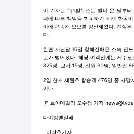
이 기자는 "go발뉴스는 벨이 온 날부
패에 따른 책임을 회피하기 위해 한몸이
이에 편승해 오보를 양산해왔다. 진실은
다.
한편 지난달 16일 청해진해운 소속 진
고가 벌어졌다. 해당 여객선에는 제주도
325명, 교사 15명, 선원 30명, 일반인
2일 현재 세월호 탑승객 476명 중 사망자
이다.
[티브이데일리 오수정 기자 news@tvdail
다이빙벨실패
|
이상호기자