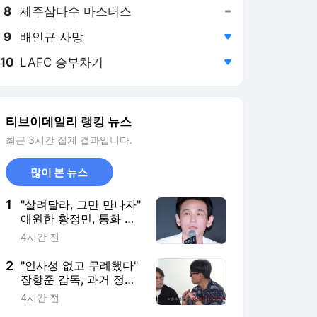
8
제주삼다수 마스터스
,유지
9
배인규 사망
,하락
10
LAFC 승부차기
,하락
티브이데일리 랭킹 뉴스
최근 3시간 집계 결과입니다.
많이 본 뉴스
1
"살려달라, 그만 만나자"
애원한 황정민, 통화 녹
취록 살펴보니
4시간 전
2
"인사성 없고 무례했다"
장항준 감독, 과거 정준
원 태도 평가 발언 파묘
4시간 전