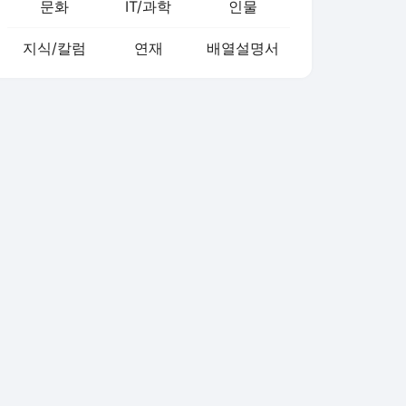
문화
IT/과학
인물
지식/칼럼
연재
배열설명서