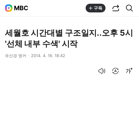
공유하기
통합검색
MBC
구독
세월호 시간대별 구조일지..오후 5시
'선체 내부 수색' 시작
유선경 앵커
2014. 4. 16. 18:42
음성으로 듣기
번역 설정
글씨크기 조절하기