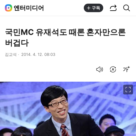
공유하기
통합검색
엔터미디어
구독
국민MC 유재석도 때론 혼자만으론
버겁다
김교석
2014. 4. 12. 08:03
음성으로 듣기
번역 설정
글씨크기 조절하기
이미지 크게 보기