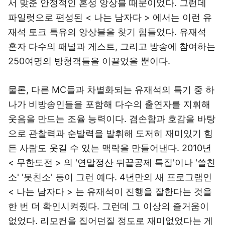
서 맞춘 안정적인 혼성 앙상블 때문이었다. 그런데
파일럿으로 편성된 < 나는 남자다 > 에서는 이런 유
재석 토크 특유의 앙상블을 찾기 힘들었다. 유재석
혼자 다수의 패널과 게스트, 그리고 방송에 참여하는
250여명의 방청객들을 이끌었을 뿐이다.
물론, 다른 MC들과 차별화되는 유재석의 특기 중 하
나가 비방송인들을 포함해 다수의 출연자를 지휘해
웃음을 만드는 조율 능력이다. 겸손함과 호감을 바탕
으로 관찰력과 순발력을 발휘해 도저히 재미있기 힘
든 사람도 웃길 수 있는 맥락을 만들어낸다. 2010년
< 무한도전 > 의 '연말정산 뒤끝공제 특집'이나 '쓸친
소' '못친소' 등이 그런 예다. 4년만의 새 프로그램인
< 나는 남자다 > 는 유재석이 진행을 잘한다는 것을
한 번 더 확인시켜줬다. 그런데 그 이상의 즐거움이
없었다. 리모컨을 집어던질 정도로 재미없었다는 게