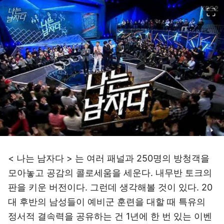
이미지 크게 보기
< 나는 남자다 > 는 여러 패널과 250명의 방청객을
모아놓고 공감의 콜로세움을 세운다. 내무반 토크의
판을 키운 버전이다. 그런데 생각해볼 것이 있다. 20
대 후반의 남성들이 예비군 훈련을 대할 때 특유의
정서적 결속력을 공유하는 건 1년에 한 번 있는 이벤