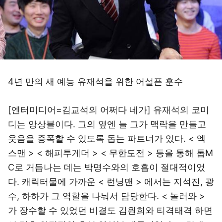
4년 만의 새 예능 유재석을 위한 어설픈 훈수
[엔터미디어=김교석의 어쩌다 네가] 유재석의 코미
디는 앙상블이다. 그의 옆엔 늘 그가 맥락을 만들고
웃음을 증폭할 수 있도록 돕는 파트너가 있다. < 엑
스맨 > < 해피투게더 > < 무한도전 > 등을 통해 톱M
C로 거듭나는 데는 박명수와의 호흡이 절대적이었
다. 캐릭터물에 가까운 < 런닝맨 > 에서는 지석진, 광
수, 하하가 그 역할을 나눠서 담당한다. < 놀러와 >
가 장수할 수 있었던 비결도 김원희와 티격태격 하면