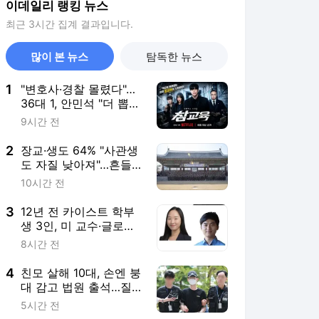
이데일리 랭킹 뉴스
최근 3시간 집계 결과입니다.
많이 본 뉴스
탐독한 뉴스
1
"변호사·경찰 몰렸다"…
36대 1, 안민석 "더 뽑을
까"
9시간 전
2
장교·생도 64% "사관생
도 자질 낮아져"…흔들
리는 ‘엘리트 장교 산실’
10시간 전
3
12년 전 카이스트 학부
생 3인, 미 교수·글로벌
제약사 인재로 '우뚝'
8시간 전
4
친모 살해 10대, 손엔 붕
대 감고 법원 출석…질
문엔 침묵
5시간 전