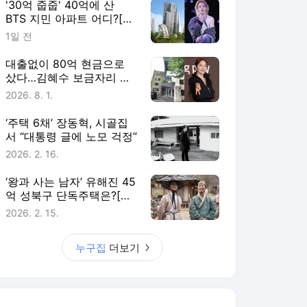
'30억 줍줍' 40억에 산
BTS 지민 아파트 어디?[누
구집]
1일 전
대출없이 80억 현금으로
샀다…김혜수 보금자리 어
디[누구집]
2026. 8. 1.
‘주택 6채’ 장동혁, 시골집
서 “대통령 글에 노모 걱정”
2026. 2. 16.
‘왕과 사는 남자’ 유해진 45
억 성북구 단독주택은?[누
구집]
2026. 2. 15.
누구집
더보기