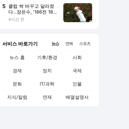
5
클럽 싹 바꾸고 달라졌
다…장은수, '186전 187
기' KLPGA투어 감격 첫
4시간 전
우승
서비스 바로가기
뉴스
연예
스포츠
뉴스 홈
기후/환경
사회
경제
정치
국제
문화
IT/과학
인물
지식/칼럼
연재
배열설명서