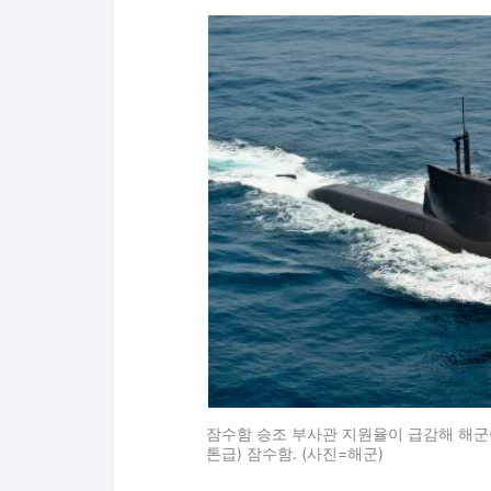
잠수함 승조 부사관 지원율이 급감해 해군이 
톤급) 잠수함. (사진=해군)