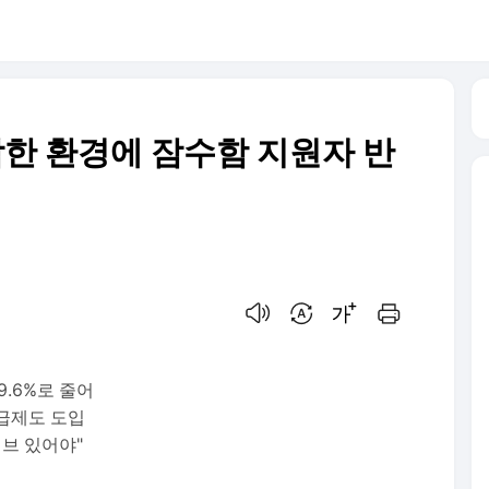
악한 환경에 잠수함 지원자 반
음성으로 듣기
번역 설정
글씨크기 조절하기
인쇄하기
9.6%로 줄어
지급제도 도입
티브 있어야"