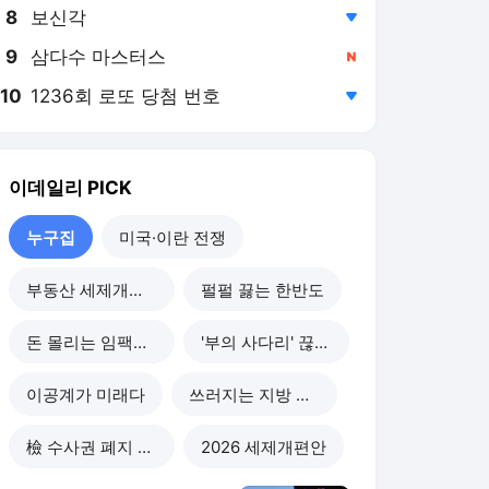
8
보신각
,하락
9
삼다수 마스터스
,신규
10
1236회 로또 당첨 번호
,하락
이데일리
PICK
누구집
미국·이란 전쟁
부동산 세제개편 후폭풍
펄펄 끓는 한반도
돈 몰리는 임팩트 투자
'부의 사다리' 끊기나
이공계가 미래다
쓰러지는 지방 부동산
檢 수사권 폐지 후폭풍
2026 세제개편안