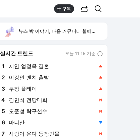
공유하기
검색
구독
뉴스 밖 이야기, 다음 커뮤니티 웹에서 보기
실시간 트렌드
오늘 11:18 기준
툴팁보기
1
지안 엄정욱 결혼
,상승
2
이강인 벤치 출발
,상승
3
쿠팡 플레이
,상승
4
김민석 전당대회
,신규
5
오준성 탁구선수
,신규
6
마니산
,하락
7
사랑이 온다 등장인물
,신규