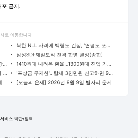
배포 금지.
론사로 이동합니다.
북한 NLL 사격에 백령도 긴장, '연평도 포격사건' 재조명
삼성SDI·제일모직 전격 합병 결정(종합)
서울대생이 개발한 영어단어 암기법! 파장 엄청나..
1410원대 내려온 환율…1300원대 진입 가능성은[주간외환전망]
"변호사·경찰 몰렸다"…36대 1, 안민석 "더 뽑을까"
'포상금 무제한'…탈세 3천만원 신고하면 900만원[세금GO]
세
[오늘의 운세] 2026년 8월 9일 별자리 운세
서비스 약관/정책