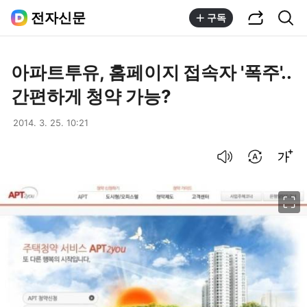
공유하기
통합검색
전자신문
구독
아파트투유, 홈페이지 접속자 '폭주'..
간편하게 청약 가능?
2014. 3. 25. 10:21
음성으로 듣기
번역 설정
글씨크기 조절하기
이미지 크게 보기