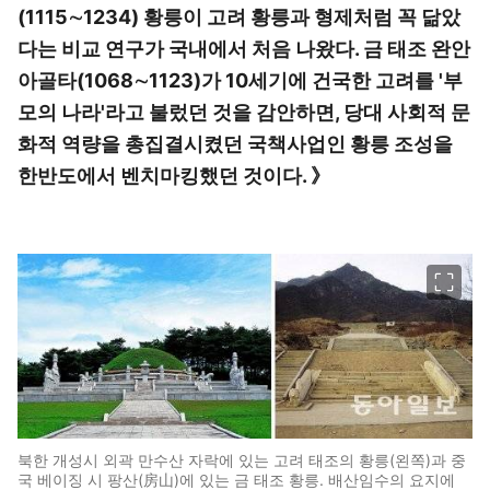
(1115∼1234) 황릉이 고려 황릉과 형제처럼 꼭 닮았
다는 비교 연구가 국내에서 처음 나왔다. 금 태조 완안
아골타(1068∼1123)가 10세기에 건국한 고려를 '부
모의 나라'라고 불렀던 것을 감안하면, 당대 사회적 문
화적 역량을 총집결시켰던 국책사업인 황릉 조성을
한반도에서 벤치마킹했던 것이다. 》
이미지 크게 보기
북한 개성시 외곽 만수산 자락에 있는 고려 태조의 황릉(왼쪽)과 중
국 베이징 시 팡산(房山)에 있는 금 태조 황릉. 배산임수의 요지에