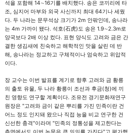
석을 포함해 14∼16기를 배치했다. 송은 코끼리에 타
조, 심지어 마부와 외국 사신까지 최대 64기나 세웠
다. 두 나라는 문무석상 크기가 2m 안팎인데, 송나라
는 4m 가까이 됐다. 석호(石虎)도 송은 1.9∼2.3m로
양국보다 2배 이상 컸다. 표현 양식도 고려와 금은 간
결한 생김새에 친숙하고 해학적인 맛을 살린 데 반
해, 송나라는 정교하고 구체적이나 엄숙하고 위압적
이다.
장 교수는 이번 발표를 계기로 향후 고려와 금 황릉
의 출토 유물, 두 나라 황릉이 조선과 후금(청)에 끼
친 영향도 연구할 계획이다. 조유전 경기문화재연구
원장은 "고려와 금이 같은 뿌리를 가진 민족이란 건
어느 정도 인지돼 왔으나 직접 능을 비교 연구한 건
신선한 충격"이라며 "민족의 정통성을 제고한다는
측면에서도 이번 논문은 큰 의의를 가진다"고 평가했