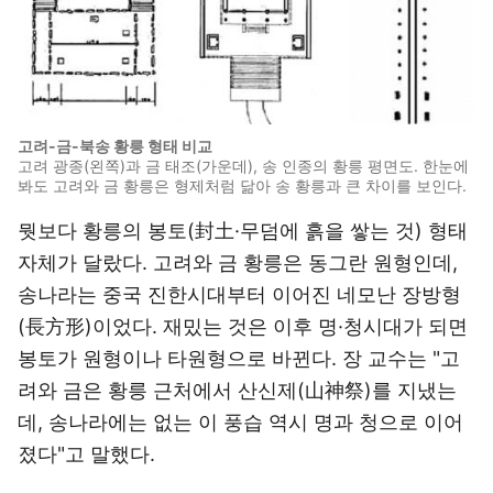
고려-금-북송 황릉 형태 비교
고려 광종(왼쪽)과 금 태조(가운데), 송 인종의 황릉 평면도. 한눈에
봐도 고려와 금 황릉은 형제처럼 닮아 송 황릉과 큰 차이를 보인다.
뭣보다 황릉의 봉토(封土·무덤에 흙을 쌓는 것) 형태
자체가 달랐다. 고려와 금 황릉은 동그란 원형인데,
송나라는 중국 진한시대부터 이어진 네모난 장방형
(長方形)이었다. 재밌는 것은 이후 명·청시대가 되면
봉토가 원형이나 타원형으로 바뀐다. 장 교수는 "고
려와 금은 황릉 근처에서 산신제(山神祭)를 지냈는
데, 송나라에는 없는 이 풍습 역시 명과 청으로 이어
졌다"고 말했다.