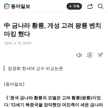
공유하기
통합검색
동아일보
구독
中 금나라 황릉, 개성 고려 왕릉 벤치
마킹 했다
2014. 3. 13. 03:07
음성으로 듣기
번역 설정
글씨크기 조절하기
장경희 한서대 교수 비교논문
[동아일보]
《 '중국 금나라 황릉의 모델은 고려 황릉(왕릉)이었
다.' 12세기 북중국을 장악했던 여진족이 세운 금나라