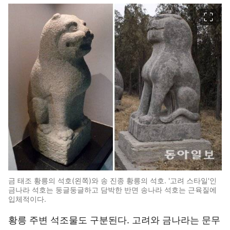
이미지 크게 보기
금 태조 황릉의 석호(왼쪽)와 송 진종 황릉의 석호. '고려 스타일'인
금나라 석호는 둥글둥글하고 담박한 반면 송나라 석호는 근육질에
입체적이다.
황릉 주변 석조물도 구분된다. 고려와 금나라는 문무