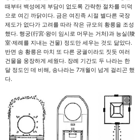
때부터 백성에게 부담이 없도록 간략한 절차를 미덕
으로 여긴 까닭이다. 금은 여진족 시절 별다른 국장
제도가 없다가 고려를 따라 작은 규모의 황릉을 조성
했다. 행궁(行宮·왕이 임시로 머무는 거처)과 능실(陵
室·제례를 지내는 건물) 정도만 세우는 것도 닮았다.
반면 송 황릉은 마치 또 다른 궁궐이라도 짓듯 여러
건물을 웅장하게 세웠다. 장례 기간도 두 나라는 한
달 정도인 데 비해, 송나라는 7개월이 넘게 걸리곤 했
다.
이미지 크게 보기