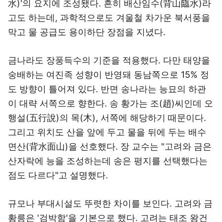
水)'의 요지에 조성됐다. 흔히 배산임수(背山臨水)라
고도 하는데, 과학적으로도 겨울철 차가운 북서풍을
막고 물 공급도 용이하단 장점을 지녔다.
금나라도 장풍득수의 기준을 적용했다. 다만 태양을
숭배하는 여진족 성향이 반영돼 동남쪽으로 15% 정
도 방향이 틀어져 있다. 반면 송나라는 능묘의 하관
이 대략 서쪽으로 향한다. 송 황가는 조(趙)씨인데 오
행설(五行說)의 목(木), 서쪽에 해당하기 때문이다.
그리고 위치도 산을 앞에 두고 물을 뒤에 두는 배수
면산(背水面山)을 선호했다. 장 교수는 "고려와 금은
산자락에 능을 조성하는데 송은 평지를 선택했다는
점도 다르다"고 설명했다.
규모나 부대시설도 뚜렷한 차이를 보인다. 고려와 금
황릉은 '검박함'을 기본으로 했다. 고려는 태조 왕건