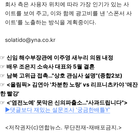
회사 측은 사용자 위치에 따라 가장 인기가 있는 사
이트를 보여 주고, 이와 함께 광고비를 낸 '스폰서 사
이트'를 노출하는 방식을 계획중이다.
solatido@yna.co.kr
☞
신임 해수부장관에 이주영 새누리 의원 내정
☞
배우 조은지 소속사 대표와 5월 결혼
☞
남북 고위급 접촉…"상호 관심사 설명"(종합2보)
☞
<올림픽> 김연아 '차분한 노랑' vs 리프니츠카야 '애잔
한 빨강'
☞
<'염전노예' 못막은 신의파출소…"사과드립니다">
▶댓글보다 재밌는 설문조사 '궁금한배틀Y'
<저작권자(c)연합뉴스. 무단전재-재배포금지.>