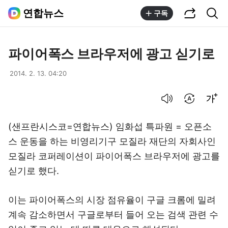
공유하기
통합검색
연합뉴스
구독
파이어폭스 브라우저에 광고 싣기로
2014. 2. 13. 04:20
음성으로 듣기
번역 설정
글씨크기 조절하기
(샌프란시스코=연합뉴스) 임화섭 특파원 = 오픈소
스 운동을 하는 비영리기구 모질라 재단의 자회사인
모질라 코퍼레이션이 파이어폭스 브라우저에 광고를
싣기로 했다.
이는 파이어폭스의 시장 점유율이 구글 크롬에 밀려
계속 감소하면서 구글로부터 들어 오는 검색 관련 수