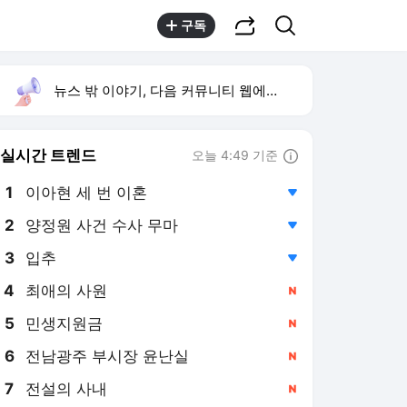
공유하기
검색
구독
뉴스 밖 이야기, 다음 커뮤니티 웹에서 보기
실시간 트렌드
오늘 4:49 기준
툴팁보기
1
이아현 세 번 이혼
,하락
2
양정원 사건 수사 무마
,하락
3
입추
,하락
4
최애의 사원
,신규
5
민생지원금
,신규
6
전남광주 부시장 윤난실
,신규
7
전설의 사내
,신규