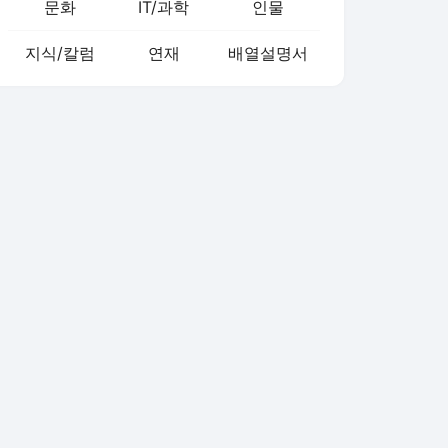
문화
IT/과학
인물
지식/칼럼
연재
배열설명서