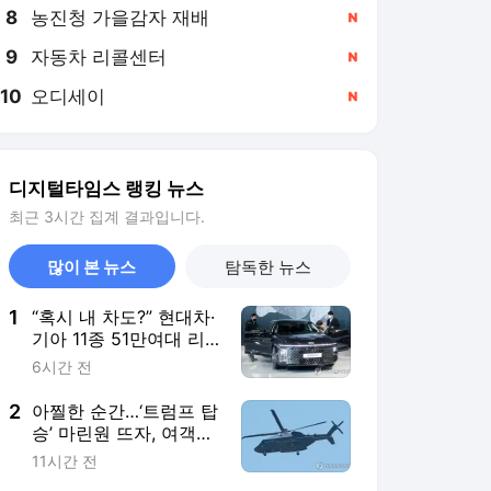
8
농진청 가을감자 재배
,신규
9
자동차 리콜센터
,신규
10
오디세이
,신규
디지털타임스 랭킹 뉴스
최근 3시간 집계 결과입니다.
많이 본 뉴스
탐독한 뉴스
1
“혹시 내 차도?” 현대차·
기아 11종 51만여대 리
콜…그랜저·투싼·카니발
6시간 전
등
2
아찔한 순간…‘트럼프 탑
승’ 마린원 뜨자, 여객기
근접 비행 충돌 위기
11시간 전