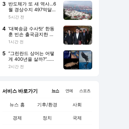
3
반도체가 또 새 역사…6
월 경상수지 497억달러
‘역대 최대’
5시간 전
4
‘대북송금 수사탓’ 한동
훈 빈손 출국금지한 특
검…‘계엄해제후 당정대’
1시간 전
참고인 소환
5
“그린란드 상어는 어떻
게 400년을 살까?”…해
양생물서 수명연장 단서
2시간 전
찾는다
서비스 바로가기
뉴스
연예
스포츠
뉴스 홈
기후/환경
사회
경제
정치
국제