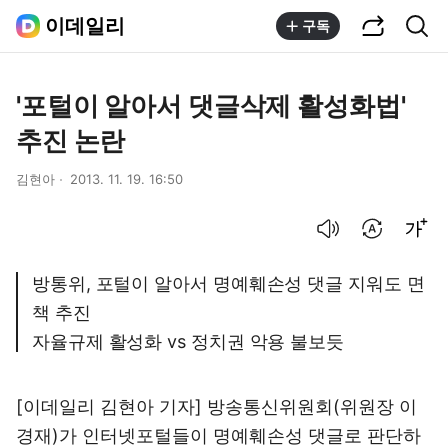
공유하기
통합검색
이데일리
구독
'포털이 알아서 댓글삭제 활성화법'
추진 논란
김현아
2013. 11. 19. 16:50
음성으로 듣기
번역 설정
글씨크기 조절하기
방통위, 포털이 알아서 명예훼손성 댓글 지워도 면
책 추진
자율규제 활성화 vs 정치권 악용 불보듯
[이데일리 김현아 기자] 방송통신위원회(위원장 이
경재)가 인터넷포털들이 명예훼손성 댓글로 판단하