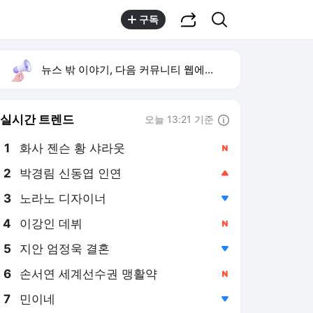
공유하기
검색
구독
뉴스 밖 이야기, 다음 커뮤니티 웹에서 보기
실시간 트렌드
오늘 13:21 기준
툴팁보기
1
화사 젠슨 황 샤라웃
,신규
2
박경림 신동엽 인연
,상승
3
노라노 디자이너
,하락
4
이강인 데뷔
,신규
5
지안 엄정욱 결혼
,하락
6
손서연 세계선수권 맹활약
,신규
7
민이네
,하락