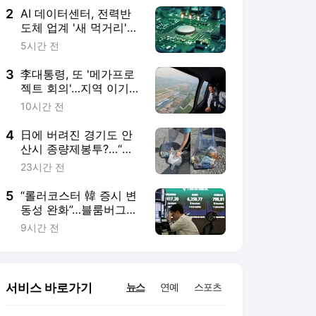
2
AI 데이터센터, 전력반
도체 업계 '새 먹거리'
급부상
5시간 전
3
李대통령, 또 '메가프로
젝트 회의'…지역 이기주
의·주 52시간제 해법 주
10시간 전
목
4
日에 버려진 경기도 안
산시 종량제봉투?…“대
부분 한글 쓰레기, 세계
23시간 전
에 알릴 것”
5
“롤러코스터 韓 증시 변
동성 완화”…블룸버그가
반응한 반전 신호
9시간 전
서비스 바로가기
뉴스
연예
스포츠