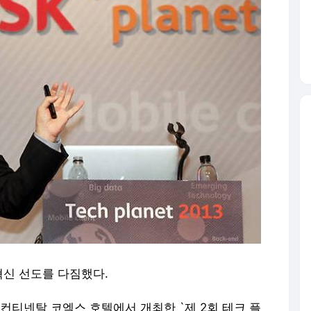
신 선도를 다짐했다.
터컨티넨탈 코엑스 호텔에서 개최한 `제 2회 테크 플