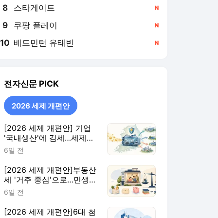
8
스타게이트
,신규
9
쿠팡 플레이
,신규
10
배드민턴 유태빈
,신규
전자신문
PICK
2026 세제 개편안
[2026 세제 개편안] 기업
'국내생산'에 감세…세제로
산업·자금 지방행 유도
6일 전
[2026 세제 개편안]부동산
세 '거주 중심'으로…민생
지원 확대·세제 혜택 115개
6일 전
정비
[2026 세제 개편안]6대 첨