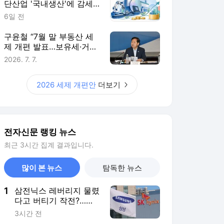
단산업 '국내생산'에 감세…
핵심부품 생산량에 따라 지
6일 전
원 더 키워
구윤철 “7월 말 부동산 세
제 개편 발표…보유세·거래
세 균형 검토”
2026. 7. 7.
2026 세제 개편안
더보기
전자신문 랭킹 뉴스
최근 3시간 집계 결과입니다.
많이 본 뉴스
탐독한 뉴스
1
삼전닉스 레버리지 물렸
다고 버티기 작전?…원
금회복 하겠다고 감정
3시간 전
매매?