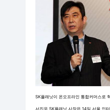
SK플래닛이 온오프라인 통합커머스로 혁
서진우 SK플래닛 사장은 14일 서울 인