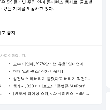
`은 SK 플래닛 주최 연례 콘퍼런스 행사로, 글로벌
수 있는 기회를 제공하고 있다.
배포 금지.
론사로 이동합니다.
교수 이인혜, '97%암기법 유출' 영어업계 충격!
현대 '스타렉스' 신차 나왔네!
삼전닉스 레버리지 물렸다고 버티기 작전?…원금회복 하겠다고 감정 매매?
애플, 패널 재고 보유기간 확대…OLED 주문량 늘었다
웹케시,'B2B 바이브코딩' 플랫폼 'AXPort' 출시…AX 시장 본격 공략
AI 데이터센터, 전력반도체 업계 '새 먹거리' 급부상
[반도체 라이징 스타]<2>퓨리언스, HBM 공정 수율 높이는 포스트 CMP 세정 솔루션 고도화