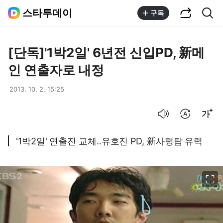
공유하기
통합검색
스타투데이
구독
[단독]'1박2일' 6년전 신입PD, 新메
인 연출자로 내정
2013. 10. 2. 15:25
음성으로 듣기
번역 설정
글씨크기 조절하기
'1박2일' 연출진 교체..유호진 PD, 新사령탑 유력
이미지 크게 보기