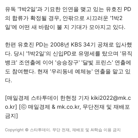
유독 '1박2일'과 기묘한 인연을 맺고 있는 유호진 PD
의 합류가 확정될 경우, 안팎으로 시끄러운 '1박2
일'에 어떤 새 바람이 불 지 기대가 모아지고 있다.
한편 유호진 PD는 2008년 KBS 34기 공채로 입사했
다. 당시 '1박2일'의 신입PD로 유명세를 탔으며 '뮤직
뱅크' 조연출에 이어 '승승장구' '달빛 프린스' 연출에
도 참여했다. 현재 '우리동네 예체능' 연출을 맡고 있
다.
[매일경제 스타투데이 한현정 기자
kiki2022@mk.c
o.kr
] [ⓒ 매일경제 & mk.co.kr, 무단전재 및 재배포
금지]
Copyright © 스타투데이. 무단 전재, 재배포 및 AI학습 이용 금지