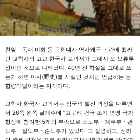
친일ㆍ독재 미화 등 근현대사 역사왜곡 논란에 휩싸
인 교학사의 고교 한국사 교과서가 고대사 도 오류투
성이인 것으로 나타났다. 40년 전 학설을 그대로 쓰
는가 하면 야사(野史)를 사실인 것처럼 언급하는 등
함량미달이라는 지적이다.
교학사 한국사 교과서는 삼국의 발전 과정을 다루면
서 26쪽 왼쪽 날개주에 "고구려 건국 초기 연맹 국가
형성에 참여한 5개의 부족으로 소노부ㆍ계루부ㆍ관
노부ㆍ절노부ㆍ순노부가 있었다"고 설명하고, 신라
의 왕호 변천을 표로 정리하면서 박혁거세를 '족장'이