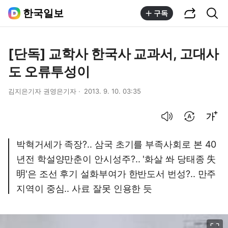
공유하기
통합검색
한국일보
구독
[단독] 교학사 한국사 교과서, 고대사
도 오류투성이
김지은기자 권영은기자
2013. 9. 10. 03:35
음성으로 듣기
번역 설정
글씨크기 조절하기
박혁거세가 족장?.. 삼국 초기를 부족사회로 본 40
년전 학설양만춘이 안시성주?.. '화살 쏴 당태종 失
明'은 조선 후기 설화부여가 한반도서 번성?.. 만주
지역이 중심.. 사료 잘못 인용한 듯
이미지 크게 보기