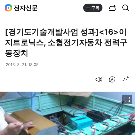
공유하기
통합검색
전자신문
구독
[경기도기술개발사업 성과]<16>이
지트로닉스, 소형전기자동차 전력구
동장치
2013. 8. 21. 18:05
음성으로 듣기
번역 설정
글씨크기 조절하기
이미지 크게 보기