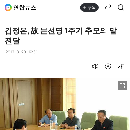
공유하기
통합검색
연합뉴스
구독
김정은, 故 문선명 1주기 추모의 말
전달
2013. 8. 20. 19:51
음성으로 듣기
번역 설정
글씨크기 조절하기
이미지 크게 보기