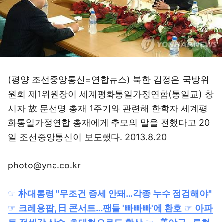
(평양 조선중앙통신=연합뉴스) 북한 김정은 국방위
원회 제1위원장이 세계평화통일가정연합(통일교) 창
시자 故 문선명 총재 1주기와 관련해 한학자 세계평
화통일가정연합 총재에게 추모의 말을 전했다고 20
일 조선중앙통신이 보도했다. 2013.8.20
photo@yna.co.kr
☞
朴대통령 "무조건 증세 안돼…각종 누수 점검해야"
☞
크레용팝, 日 콘서트…팬들 '빠빠빠'에 환호
☞
아파