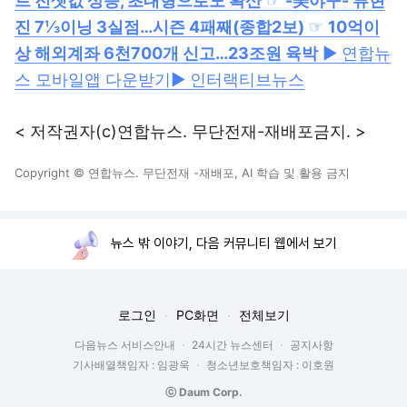
트 전셋값 상승, 초대형으로도 확산
☞
-美야구- 류현
진 7⅓이닝 3실점…시즌 4패째(종합2보)
☞
10억이
상 해외계좌 6천700개 신고…23조원 육박
▶ 연합뉴
스 모바일앱 다운받기
▶ 인터랙티브뉴스
< 저작권자(c)연합뉴스. 무단전재-재배포금지. >
Copyright © 연합뉴스. 무단전재 -재배포, AI 학습 및 활용 금지
뉴스 밖 이야기, 다음 커뮤니티 웹에서 보기
로그인
PC화면
전체보기
다음뉴스 서비스안내
24시간 뉴스센터
공지사항
기사배열책임자 : 임광욱
청소년보호책임자 : 이호원
ⓒ Daum Corp.