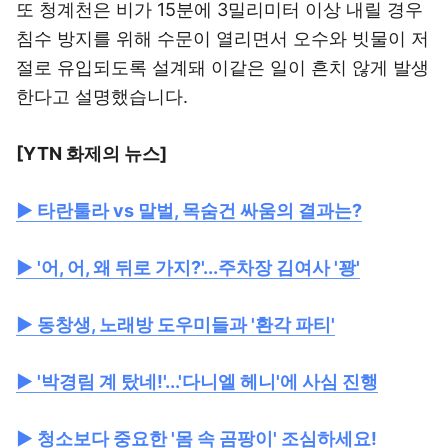
또 청계천은 비가 15분에 3밀리미터 이상 내릴 경우
침수 방지를 위해 수문이 열리면서 오수와 빗물이 저
절로 유입되도록 설계돼 이같은 일이 흔치 않게 발생
한다고 설명했습니다.
[YTN 화제의 뉴스]
▶ 타란툴라 vs 말벌, 목숨건 싸움의 결과는?
▶ '어, 어, 왜 뒤로 가지?'...주차장 김여사 '꽝'
▶ 동창생, 노래방 도우미들과 '환각 파티'
▶ '박경림 계 탔네!'...'다니엘 헤니'에 사심 진행
▶ 청소보다 중요한 '몸 속 곰팡이' 조심하세요!