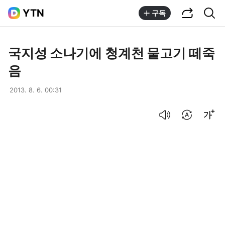
공유하기
통합검색
YTN
구독
국지성 소나기에 청계천 물고기 떼죽
음
2013. 8. 6. 00:31
음성으로 듣기
번역 설정
글씨크기 조절하기