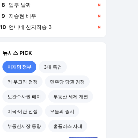
8
입추 날짜
,신규
9
지승현 배우
,신규
10
언니네 산지직송 3
,신규
뉴시스
PICK
이재명 정부
3대 특검
러·우크라 전쟁
민주당 당권 경쟁
보완수사권 폐지
부동산 세제 개편
미국·이란 전쟁
오늘의 증시
부동산시장 동향
홈플러스 사태