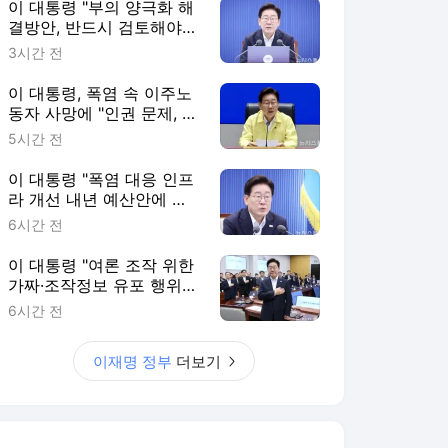
이 대통령 "부의 양극화 해
결방안, 반드시 검토해야
하지만 까다로운 일"
3시간 전
이 대통령, 폭염 속 이주노
동자 사망에 "인권 문제, 韓
이미지·경제에도 악영향"
5시간 전
이 대통령 "폭염 대응 인프
라 개선 내년 예산안에 반
영…청년 대책 속도 높여
6시간 전
야"(종합)
이 대통령 "여론 조작 위한
가짜·조작정보 유포 행위
엄정 대응해주길"
6시간 전
이재명 정부
더보기