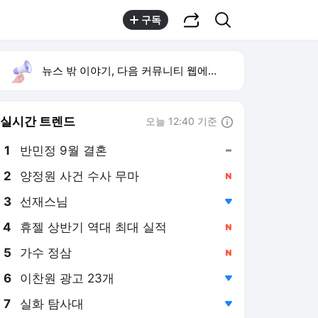
공유하기
검색
구독
뉴스 밖 이야기, 다음 커뮤니티 웹에서 보기
실시간 트렌드
오늘 12:40 기준
툴팁보기
1
반민정 9월 결혼
,유지
2
양정원 사건 수사 무마
,신규
3
선재스님
,하락
4
휴젤 상반기 역대 최대 실적
,신규
5
가수 정삼
,신규
6
이찬원 광고 23개
,하락
7
실화 탐사대
,하락