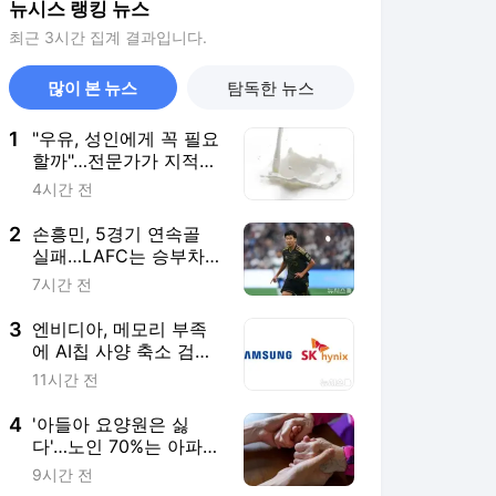
뉴시스 랭킹 뉴스
최근 3시간 집계 결과입니다.
많이 본 뉴스
탐독한 뉴스
1
"우유, 성인에게 꼭 필요
할까"…전문가가 지적한
‘뜻밖의 진실’
4시간 전
2
손흥민, 5경기 연속골
실패…LAFC는 승부차
기 끝 과달라하라 격파
7시간 전
3
엔비디아, 메모리 부족
에 AI칩 사양 축소 검
토…삼전닉스 '가격 주도
11시간 전
권' 계속
4
'아들아 요양원은 싫
다'…노인 70%는 아파도
집 거주 희망
9시간 전