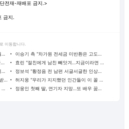
단전재-재배포 금지.>
포 금지.
로 이동합니다.
축구협회 '성접대' 감사보고서 나왔다…월드컵·올림픽 심판 포함
이승기 측 "차가원 전세금 미반환은 고도의 사기 수법…엄벌 원해"
아이유, 장기하 '별일 없이 산다' 선곡…쿨한 일상 공개
효린 "절친에게 남친 빼앗겨…지금이라면 가만 안 있어"
황기순 "원정 도박으로 전 재산 잃고 필리핀 도피"
정보석 "황정음 전 남편 서글서글한 인상이었는데…"
김혜수 "우린 돈 받고 일하는 프리랜서…받는 만큼 해내야"
허지웅 "우리가 지지했던 인간들이 이 꼴 만들었다"…형소법 개정에 격한 반응
차가원 "MC몽에 400억 뜯겨…백현 위해 도박빚 갚아줘"
정웅인 첫째 딸, 연기자 지망…또 배우 꿈꾸는 스타 2세