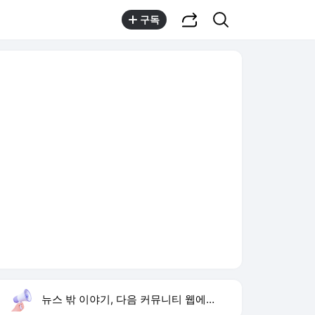
공유하기
검색
구독
뉴스 밖 이야기, 다음 커뮤니티 웹에서 보기
실시간 트렌드
오늘 8:39 기준
툴팁보기
1
고경표 나혼산 출연
,유지
2
황희 폐버스 청년주택
,상승
3
허종식 시당위원장
,하락
4
재벌 형사 시즌2
,하락
5
강채연 단독 선두
,하락
6
샤이니 민호
,상승
7
isa 계좌란
,신규