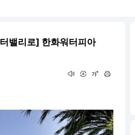
워터밸리로] 한화워터피아
음성으로 듣기
번역 설정
글씨크기 조절하기
인쇄하기