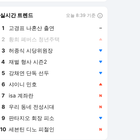
8
우리 동네 전성시대
,신규
9
판타지오 회장 피소
,하락
10
세븐틴 디노 피철인
,신규
서울경제 랭킹 뉴스
최근 3시간 집계 결과입니다.
많이 본 뉴스
탐독한 뉴스
1
씻기 귀찮아서 그냥 먹
는데…“암 환자에게 치
명적” 전문의 경고 나왔
5시간 전
다 [헬시타임]
2
군인 대신 로봇 싸우는
시대 오나... 軍 로봇 지
휘통제시스템 구축 [로
3시간 전