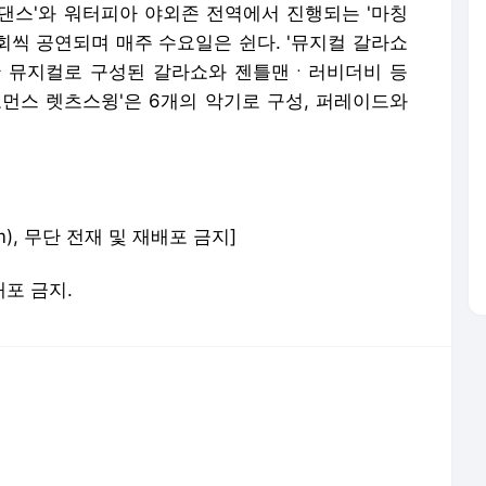
버댄스'와 워터피아 야외존 전역에서 진행되는 '마칭
회씩 공연되며 매주 수요일은 쉰다. '뮤지컬 갈라쇼
숙한 뮤지컬로 구성된 갈라쇼와 젠틀맨ㆍ러비더비 등
포먼스 렛츠스윙'은 6개의 악기로 구성, 퍼레이드와
m), 무단 전재 및 재배포 금지]
배포 금지.
서비스 약관/정책