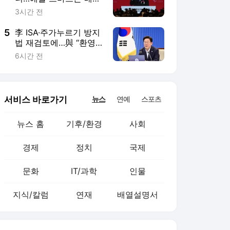
문화
IT/과학
인물
지식/칼럼
연재
배열설명서