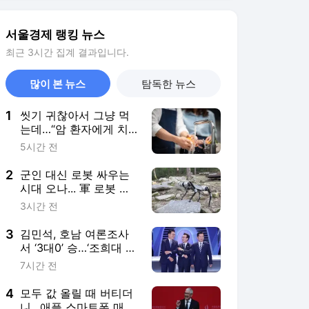
보 인사이트]
3
김민석, 호남 여론조사
서 ‘3대0’ 승…‘조희대 탄
핵’ 꺼낸 이유는?[데이터
7시간 전
로 본 정치민심]
4
모두 값 올릴 때 버티더
니…애플 스마트폰 매출,
삼성 3배 달했다
3시간 전
5
李 ISA·주가누르기 방지
법 재검토에…與 “환영”
vs. 野 “졸속 국정”
6시간 전
서비스 바로가기
뉴스
연예
스포츠
뉴스 홈
기후/환경
사회
경제
정치
국제