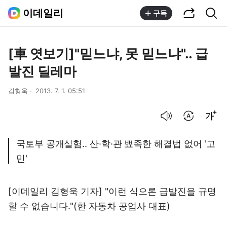
공유하기
통합검색
이데일리
구독
[車 엿보기]"믿느냐, 못 믿느냐".. 급
발진 딜레마
김형욱
2013. 7. 1. 05:51
음성으로 듣기
번역 설정
글씨크기 조절하기
국토부 공개실험.. 산·학·관 뾰족한 해결법 없어 '고
민'
[이데일리 김형욱 기자] "이런 식으론 급발진을 규명
할 수 없습니다."(한 자동차 공업사 대표)